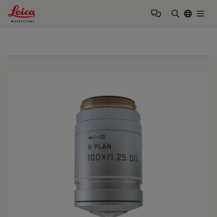
Leica Microsystems Logo
Togg
검색어 입력