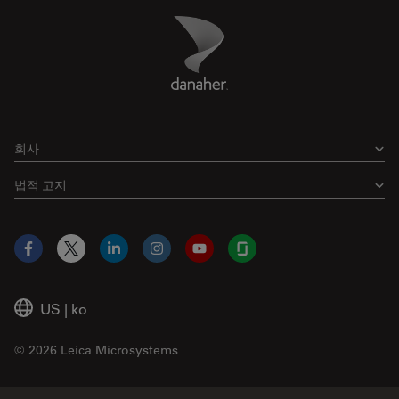
Danaher Logo
Footer
회사
법적 고지
Facebook
X
LinkedIn
Instagram
YouTube
Glassdoor
US
|
ko
© 2026 Leica Microsystems