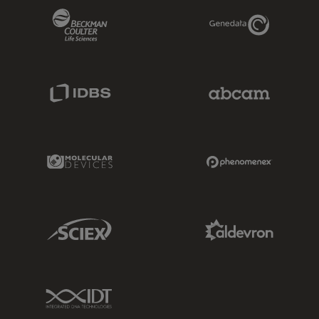
Beckman Coulter Link
Genedata Link
IDBS Link
Abcam Limited
Molecular Devices Link
Phenomenex L
Sciex Link
Aldevron Link
IDT Link