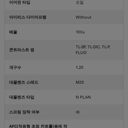
이머전 타입
오일
아이리스 다이어프램
Without
배율
100⨉
TL-BF, TL-DIC, TL-P,
콘트라스트 법
FLUO
개구수
1.25
대물렌즈 스레드
M25
대물렌즈 타입
N PLAN
스프링 장착 여부
예
AFC(적응형 초점 컨트롤)용에 적