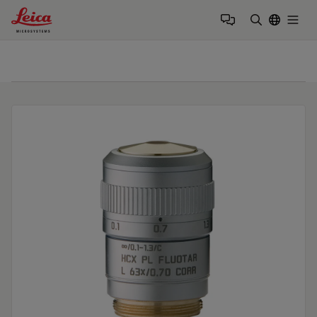
Leica Microsystems Logo
Togg
검색어 입력