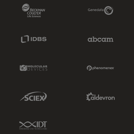
Beckman Coulter Link
Genedata Link
IDBS Link
Abcam Limited
Molecular Devices Link
Phenomenex L
Sciex Link
Aldevron Link
IDT Link