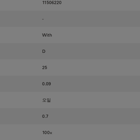
11506220
-
With
D
25
0.09
오일
0.7
100⨉