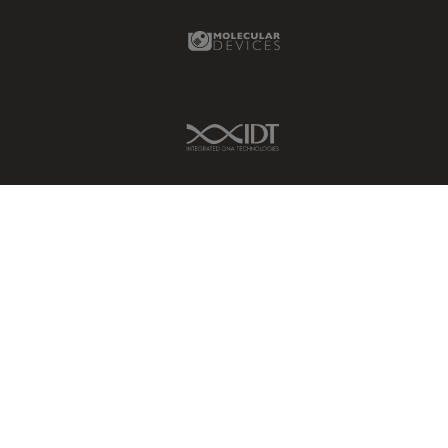
Molecular Devices Link
IDT Link