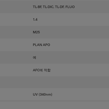
TL-BF, TL-DIC, TL-DF, FLUO
1.4
M25
PLAN APO
예
AFC에 적합
UV (340nm)