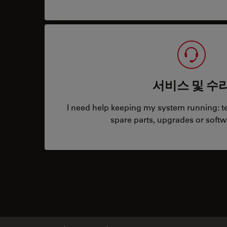
서비스 및 수
I need help keeping my system running: tec
spare parts, upgrades or softw