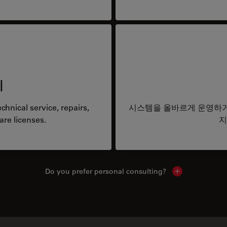
리
hnical service, repairs,
시스템을 올바르게 운영하거
are licenses.
지
Do you prefer personal consulting?
Show local con