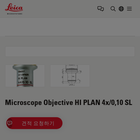
Leica Microsystems Logo
Togg
검색어 입력
Microscope Objective HI PLAN 4x/0,10 SL
견적 요청하기