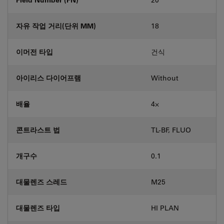
자유 작업 거리(단위 MM)
18
이머전 타입
건식
아이리스 다이어프램
Without
배율
4⨉
콘트라스트 법
TL-BF, FLUO
개구수
0.1
대물렌즈 스레드
M25
대물렌즈 타입
HI PLAN