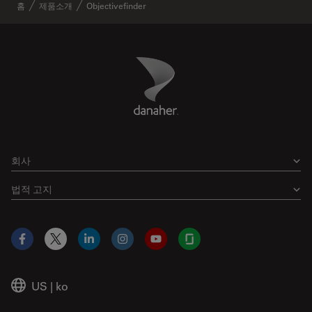
홈
제품소개
Objectivefinder
Danaher Logo
Footer
회사
법적 고지
Facebook
X
LinkedIn
Instagram
YouTube
Glassdoor
US
|
ko