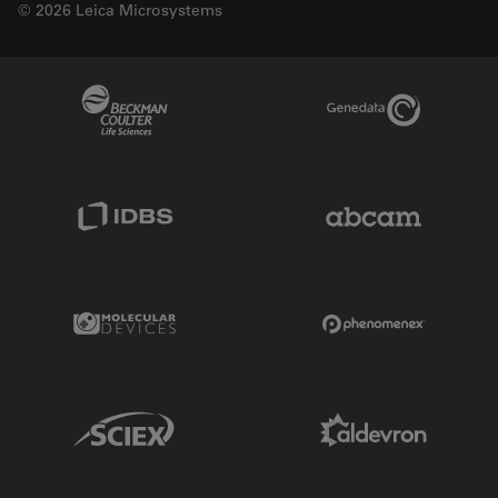
© 2026 Leica Microsystems
Beckman Coulter Link
Genedata Link
IDBS Link
Abcam Limited
Molecular Devices Link
Phenomenex L
Sciex Link
Aldevron Link