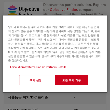
Discover the perfect solution. Explore
our
Objective Finder
, compare
alternatives, and find the best fit for
your needs.
당사와 파트너사는 쿠키와 기타 추적 기술 그리고 귀하가 직접 제공하는 연락
처 정보와 같은 일부 데이터를 사용하여 웹사이트 사용 경험을 개선하고, 귀하
의 이러한 웹사이트 그리고 다른 웹사이트와 상호 작용을 기반으로 맞춤형 광
고와 콘텐츠를 제공하며, 귀하가 소셜 미디어에서 콘텐츠를 공유할 수 있도록
기술 사양
하여, 분석을 수행하고 광고 캠페인의 효과를 측정합니다. '모든 쿠키 허용'를
클릭하면 이에 동의하고, 당사 파트너사와 이 데이터 공유에 동의하는 것입니
다(아래 링크 참조). 웹사이트 하단의 '쿠키 설정' 섹션에서 언제든지 동의 기본
설정을 변경할 수 있습니다. 당사의 쿠키 사용에 대한 자세한 내용은 쿠키 고지
상품 번호
11506227
를 참조하십시오.
Leica Microsystems Cookie Partners Details
보정링(CORR)
-
쿠키 설정
모든 쿠키 허용
커버글라스
With & without
사출동공 위치/DIC 프리즘
-
Field Number (FN)
20