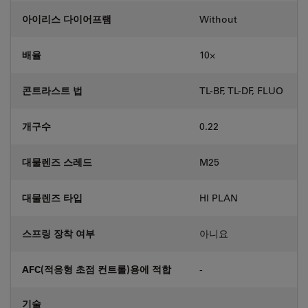
아이리스 다이어프램
Without
배율
10⨉
콘트라스트 법
TL-BF, TL-DF, FLUO
개구수
0.22
대물렌즈 스레드
M25
대물렌즈 타입
HI PLAN
스프링 장착 여부
아니요
AFC(적응형 초점 컨트롤)용에 적합
-
기술