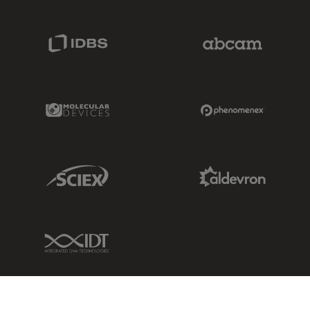
IDBS Link
Abcam Limited
Molecular Devices Link
Phenomenex L
Sciex Link
Aldevron Link
IDT Link