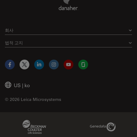
회사
법적 고지
Facebook
X
LinkedIn
Instagram
YouTube
Glassdoor
US
|
ko
© 2026 Leica Microsystems
Beckman Coulter Link
Genedata Link