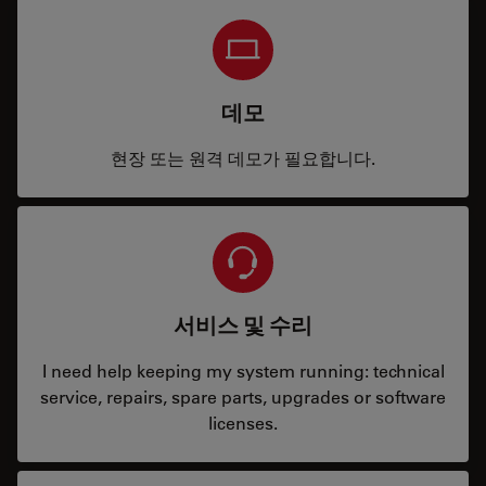
데모
현장 또는 원격 데모가 필요합니다.
서비스 및 수리
I need help keeping my system running: technical
service, repairs, spare parts, upgrades or software
licenses.