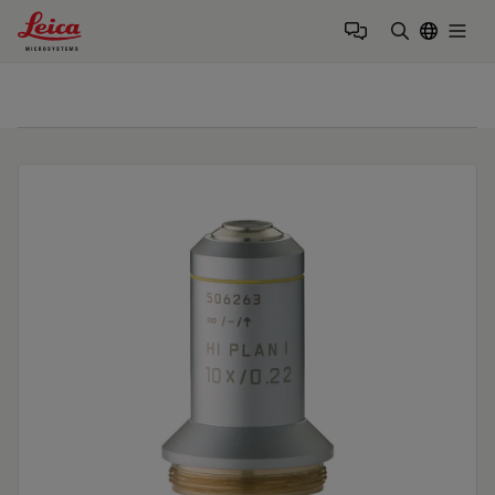
Leica Microsystems Logo
Togg
검색어 입력