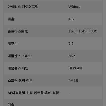
아이리스 다이어프램
Without
배율
40⨉
콘트라스트 법
TL-BF, TL-DF, FLUO
개구수
0.5
대물렌즈 스레드
M25
대물렌즈 타입
HI PLAN
스프링 장착 여부
아니요
AFC(적응형 초점 컨트롤)용에 적합
-
기술