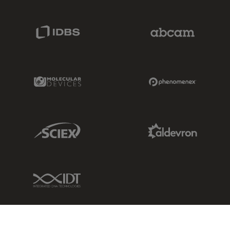
IDBS Link
Abcam Limited
Molecular Devices Link
Phenomenex L
Sciex Link
Aldevron Link
IDT Link