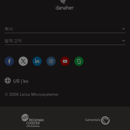
회사
법적 고지
Facebook
X
LinkedIn
Instagram
YouTube
Glassdoor
US
|
ko
© 2026 Leica Microsystems
Beckman Coulter Link
Genedata Link