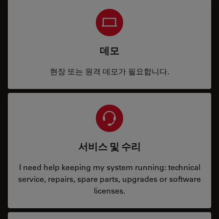
데모
현장 또는 원격 데모가 필요합니다.
서비스 및 수리
I need help keeping my system running: technical
service, repairs, spare parts, upgrades or software
licenses.