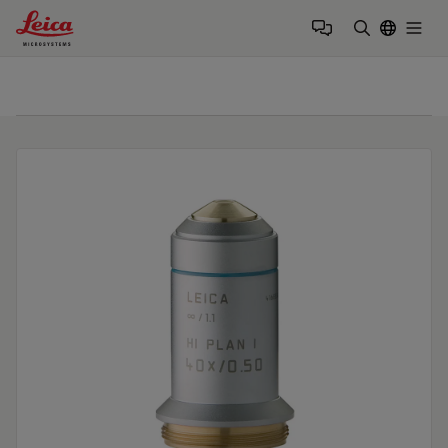
Leica Microsystems Logo
Togg
검색어 입력