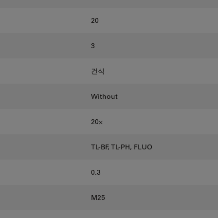
20
3
건식
Without
20⨉
TL-BF, TL-PH, FLUO
0.3
M25