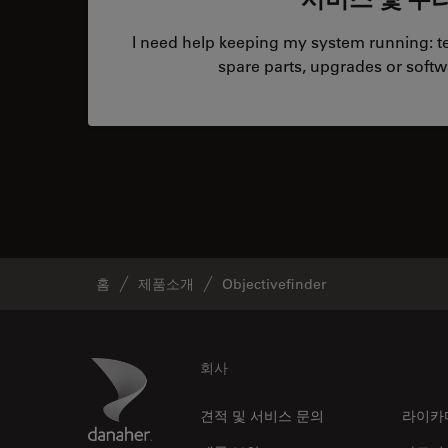
I need help keeping my system running: tec
spare parts, upgrades or softw
홈
제품소개
Objectivefinder
Footer
Danaher Logo
회사
견적 및 서비스 문의
라이카