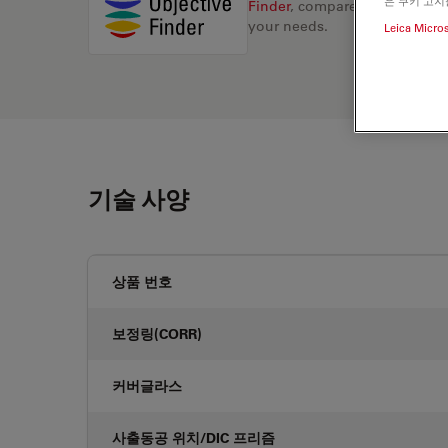
은 쿠키 고지
Finder
, compare alternatives, 
your needs.
Leica Micro
기술 사양
상품 번호
보정링(CORR)
커버글라스
사출동공 위치/DIC 프리즘