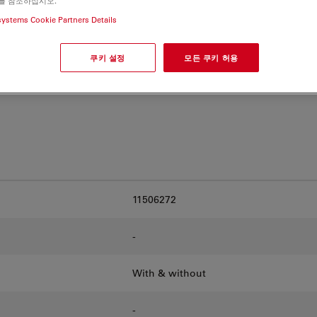
를 참조하십시오.
and find the best fit for
systems Cookie Partners Details
쿠키 설정
모든 쿠키 허용
11506272
-
With & without
-