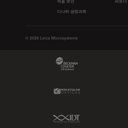
제품 보안
파트너
다나허 생명과학
© 2026 Leica Microsystems
Beckman Coulter Link
Molecular Devices Link
IDT Link