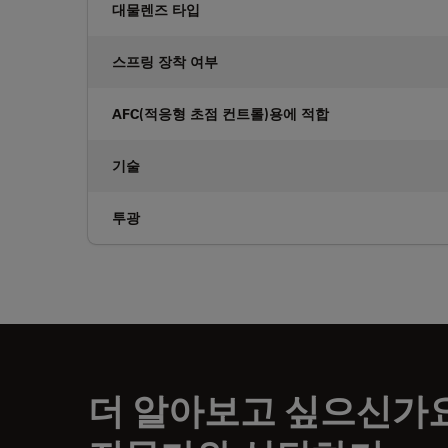
대물렌즈 타입
스프링 장착 여부
AFC(적응형 초점 컨트롤)용에 적합
기술
투광
더 알아보고 싶으신가