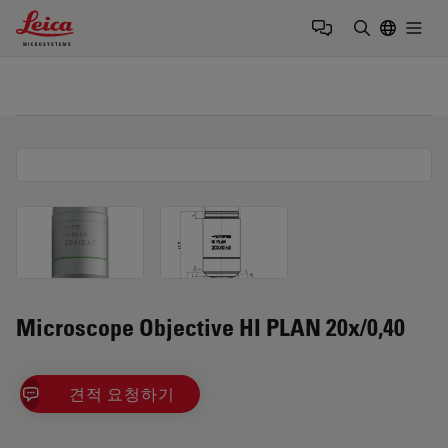
Leica Microsystems Logo
Togg
검색어 입력
Microscope Objective HI PLAN 20x/0,40
견적 요청하기