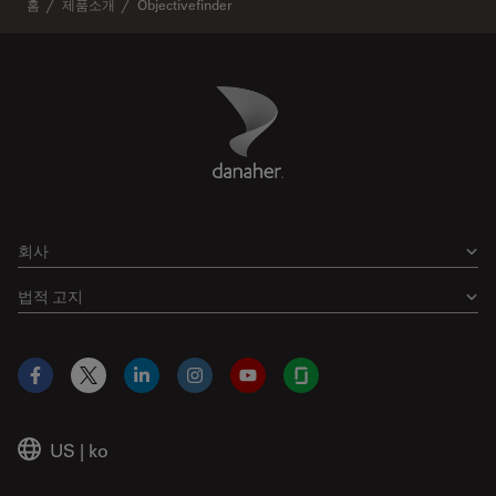
홈
제품소개
Objectivefinder
Danaher Logo
Footer
회사
법적 고지
Facebook
X
LinkedIn
Instagram
YouTube
Glassdoor
US
|
ko