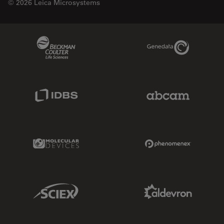
© 2026 Leica Microsystems
Beckman Coulter Link
Genedata Link
IDBS Link
Abcam Limited
Molecular Devices Link
Phenomenex L
Sciex Link
Aldevron Link