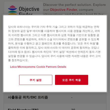
Discover the perfect solution. Explore
our
Objective Finder
, compare
alternatives, and find the best fit for
your needs.
당사와 파트너사는 쿠키와 기타 추적 기술 그리고 귀하가 직접 제공하는 연락
처 정보와 같은 일부 데이터를 사용하여 웹사이트 사용 경험을 개선하고, 귀하
의 이러한 웹사이트 그리고 다른 웹사이트와 상호 작용을 기반으로 맞춤형 광
고와 콘텐츠를 제공하며, 귀하가 소셜 미디어에서 콘텐츠를 공유할 수 있도록
기술 사양
하여, 분석을 수행하고 광고 캠페인의 효과를 측정합니다. '모든 쿠키 허용'를
클릭하면 이에 동의하고, 당사 파트너사와 이 데이터 공유에 동의하는 것입니
다(아래 링크 참조). 웹사이트 하단의 '쿠키 설정' 섹션에서 언제든지 동의 기본
설정을 변경할 수 있습니다. 당사의 쿠키 사용에 대한 자세한 내용은 쿠키 고지
상품 번호
11506276
를 참조하십시오.
Leica Microsystems Cookie Partners Details
보정링(CORR)
-
쿠키 설정
모든 쿠키 허용
커버글라스
With
사출동공 위치/DIC 프리즘
-
Field Number (FN)
20