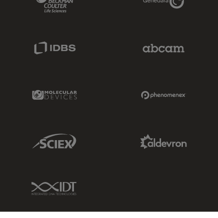
IDBS Link
Abcam Limited
Molecular Devices Link
Phenomenex L
Sciex Link
Aldevron Link
IDT Link