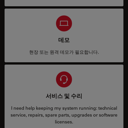
데모
현장 또는 원격 데모가 필요합니다.
서비스 및 수리
I need help keeping my system running: technical
service, repairs, spare parts, upgrades or software
licenses.