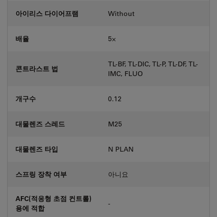
아이리스 다이어프램
Without
배율
5⨉
TL-BF, TL-DIC, TL-P, TL-DF, TL-
콘트라스트 법
IMC, FLUO
개구수
0.12
대물렌즈 스레드
M25
대물렌즈 타입
N PLAN
스프링 장착 여부
아니요
AFC(적응형 초점 컨트롤)
-
용에 적합