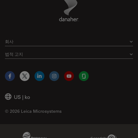
Footer
회사
법적 고지
Facebook
X
LinkedIn
Instagram
YouTube
Glassdoor
US
|
ko
© 2026 Leica Microsystems
Beckman Coulter Link
Genedata Link