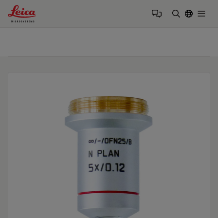
Leica Microsystems Logo
Togg
검색어 입력