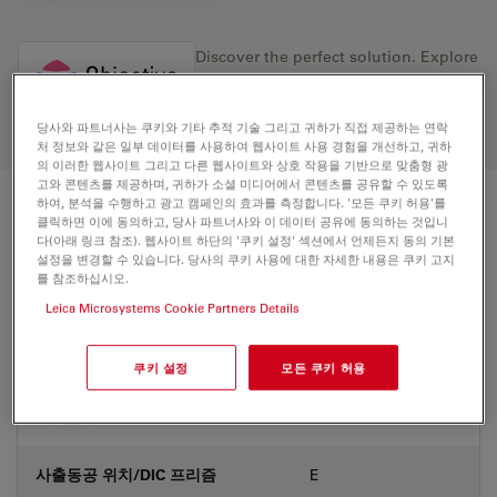
Discover the perfect solution. Explore
our
Objective Finder
, compare
alternatives, and find the best fit for
your needs.
당사와 파트너사는 쿠키와 기타 추적 기술 그리고 귀하가 직접 제공하는 연락
처 정보와 같은 일부 데이터를 사용하여 웹사이트 사용 경험을 개선하고, 귀하
의 이러한 웹사이트 그리고 다른 웹사이트와 상호 작용을 기반으로 맞춤형 광
고와 콘텐츠를 제공하며, 귀하가 소셜 미디어에서 콘텐츠를 공유할 수 있도록
하여, 분석을 수행하고 광고 캠페인의 효과를 측정합니다. '모든 쿠키 허용'를
기술 사양
클릭하면 이에 동의하고, 당사 파트너사와 이 데이터 공유에 동의하는 것입니
다(아래 링크 참조). 웹사이트 하단의 '쿠키 설정' 섹션에서 언제든지 동의 기본
설정을 변경할 수 있습니다. 당사의 쿠키 사용에 대한 자세한 내용은 쿠키 고지
를 참조하십시오.
상품 번호
11506346
Leica Microsystems Cookie Partners Details
보정링(CORR)
CORR
쿠키 설정
모든 쿠키 허용
커버글라스
With
사출동공 위치/DIC 프리즘
E