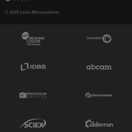
© 2026 Leica Microsystems
Beckman Coulter Link
Genedata Link
IDBS Link
Abcam Limited
Molecular Devices Link
Phenomenex L
Sciex Link
Aldevron Link