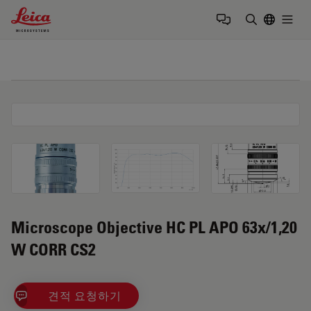
Leica Microsystems Logo
Togg
검색어 입력
Microscope Objective HC PL APO 63x/1,20
W CORR CS2
견적 요청하기