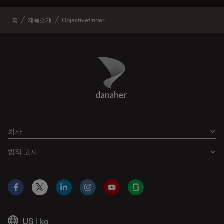
홈
제품소개
Objectivefinder
Danaher Logo
Footer
회사
법적 고지
Facebook
X
LinkedIn
Instagram
YouTube
Glassdoor
US
|
ko