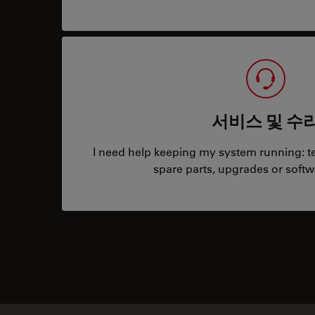
서비스 및 수
I need help keeping my system running: tec
spare parts, upgrades or softw