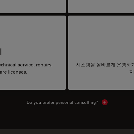
리
hnical service, repairs,
시스템을 올바르게 운영하거
are licenses.
지
Do you prefer personal consulting?
Show local con