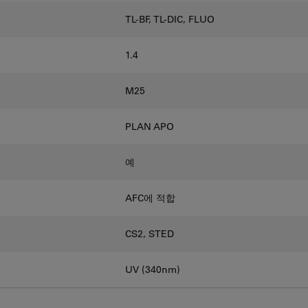
TL-BF, TL-DIC, FLUO
1.4
M25
PLAN APO
예
AFC에 적합
CS2, STED
UV (340nm)