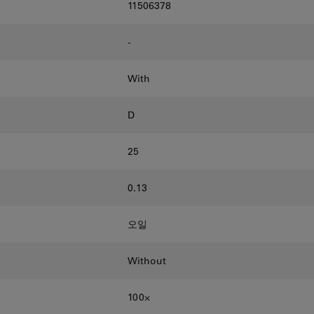
11506378
-
With
D
25
0.13
오일
Without
100⨉