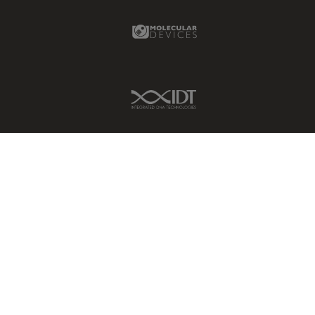
Molecular Devices Link
IDT Link