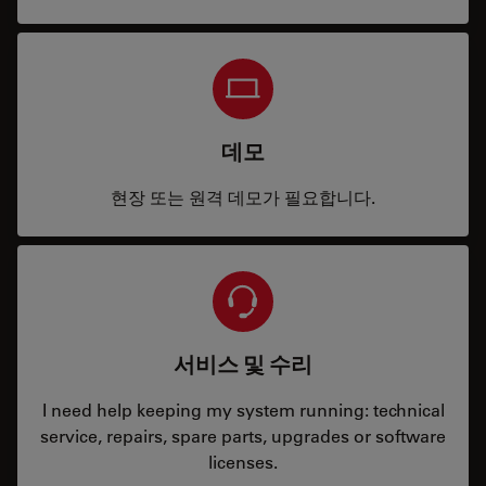
데모
현장 또는 원격 데모가 필요합니다.
서비스 및 수리
I need help keeping my system running: technical
service, repairs, spare parts, upgrades or software
licenses.