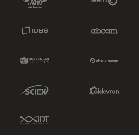
IDBS Link
Abcam Limited
Molecular Devices Link
Phenomenex L
Sciex Link
Aldevron Link
IDT Link