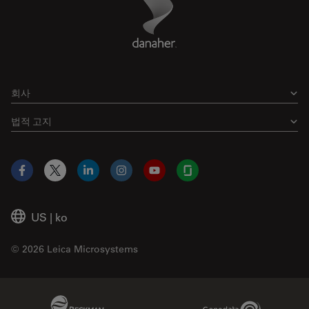
Footer
회사
법적 고지
Facebook
X
LinkedIn
Instagram
YouTube
Glassdoor
US
|
ko
© 2026 Leica Microsystems
Beckman Coulter Link
Genedata Link