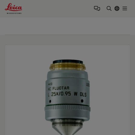
Leica Microsystems Logo
Togg
검색어 입력