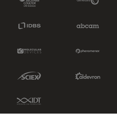
IDBS Link
Abcam Limited
Molecular Devices Link
Phenomenex L
Sciex Link
Aldevron Link
IDT Link