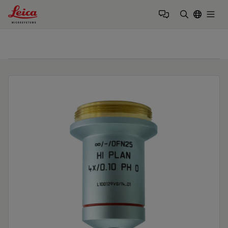
Leica Microsystems Logo
Togg
검색어 입력