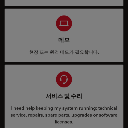
데모
현장 또는 원격 데모가 필요합니다.
서비스 및 수리
I need help keeping my system running: technical
service, repairs, spare parts, upgrades or software
licenses.