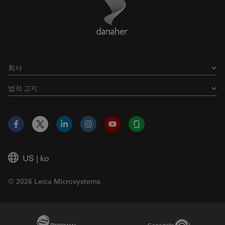
Footer
회사
법적 고지
Facebook
X
LinkedIn
Instagram
YouTube
Glassdoor
US
|
ko
© 2026 Leica Microsystems
Beckman Coulter Link
Genedata Link