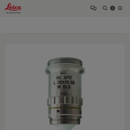
Leica Microsystems Logo
Togg
검색어 입력