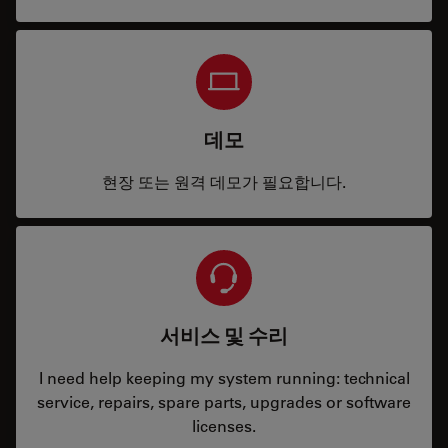
데모
현장 또는 원격 데모가 필요합니다.
서비스 및 수리
I need help keeping my system running: technical
service, repairs, spare parts, upgrades or software
licenses.