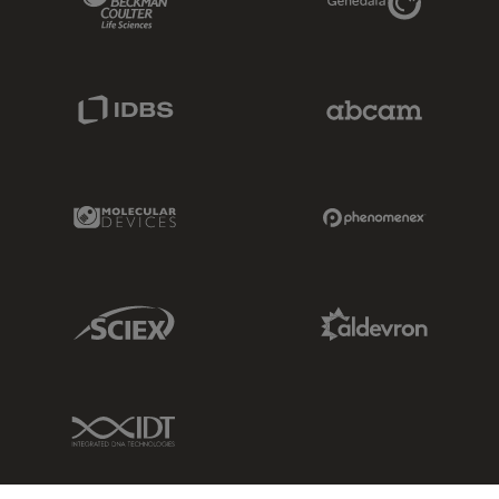
IDBS Link
Abcam Limited
Molecular Devices Link
Phenomenex L
Sciex Link
Aldevron Link
IDT Link