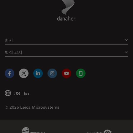
Footer
회사
법적 고지
Facebook
X
LinkedIn
Instagram
YouTube
Glassdoor
US
|
ko
© 2026 Leica Microsystems
Beckman Coulter Link
Genedata Link