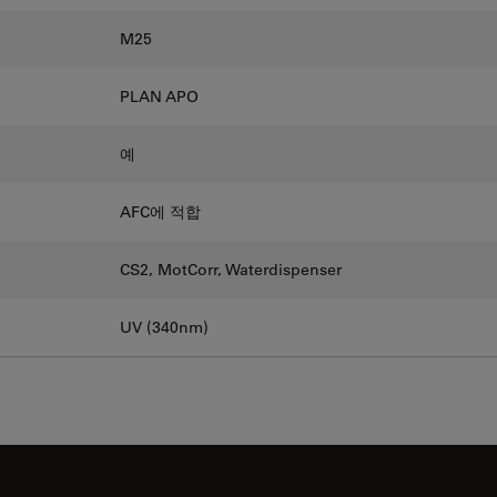
M25
PLAN APO
예
AFC에 적합
CS2, MotCorr, Waterdispenser
UV (340nm)