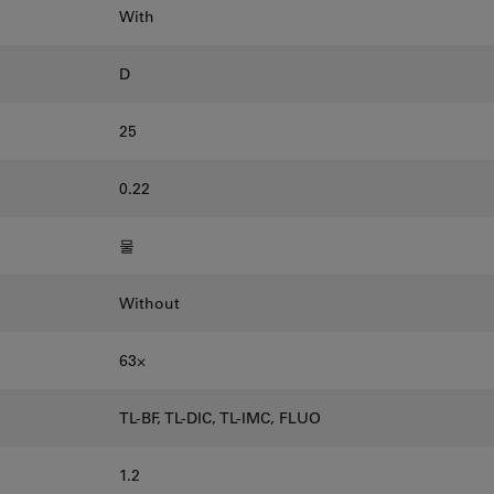
With
D
25
0.22
물
Without
63⨉
TL-BF, TL-DIC, TL-IMC, FLUO
1.2