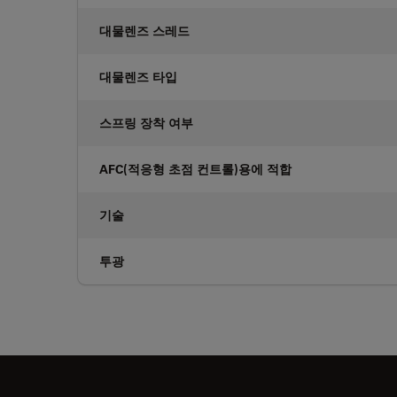
대물렌즈 스레드
대물렌즈 타입
스프링 장착 여부
AFC(적응형 초점 컨트롤)용에 적합
기술
투광