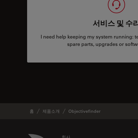
서비스 및 수
I need help keeping my system running: tec
spare parts, upgrades or softw
홈
제품소개
Objectivefinder
Danaher Logo
회사