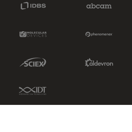
IDBS Link
Abcam Limited
Molecular Devices Link
Phenomenex L
Sciex Link
Aldevron Link
IDT Link