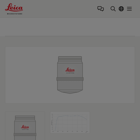
Leica Microsystems Logo
Togg
검색어 입력