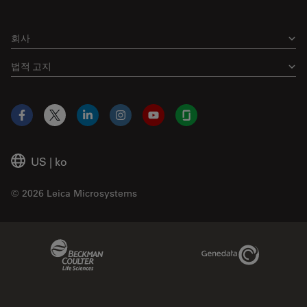
회사
법적 고지
Facebook
X
LinkedIn
Instagram
YouTube
Glassdoor
US
|
ko
© 2026 Leica Microsystems
Beckman Coulter Link
Genedata Link