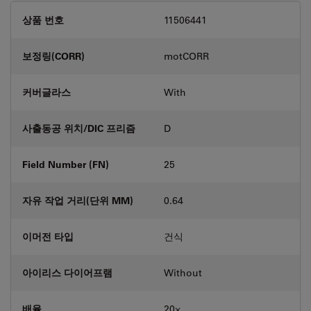
상품 번호
11506441
보정링(CORR)
motCORR
커버글라스
With
사출동공 위치/DIC 프리즘
D
Field Number (FN)
25
자유 작업 거리(단위 MM)
0.64
이머전 타입
건식
아이리스 다이어프램
Without
배율
20⨉