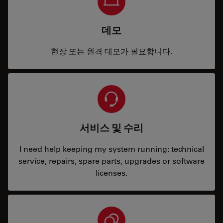
데모
현장 또는 원격 데모가 필요합니다.
서비스 및 수리
I need help keeping my system running: technical
service, repairs, spare parts, upgrades or software
licenses.