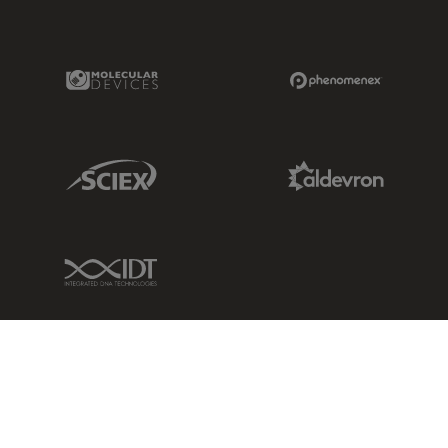
Molecular Devices Link
Phenomenex L
Sciex Link
Aldevron Link
IDT Link