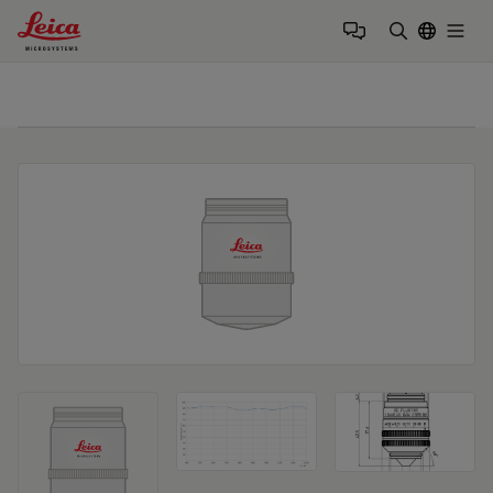
Leica Microsystems Logo
Togg
검색어 입력