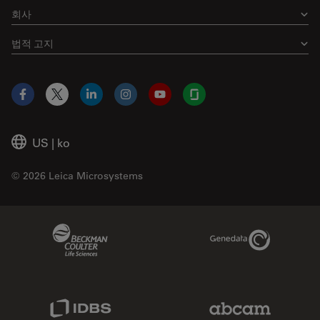
회사
법적 고지
Facebook
X
LinkedIn
Instagram
YouTube
Glassdoor
US
|
ko
© 2026 Leica Microsystems
Beckman Coulter Link
Genedata Link
IDBS Link
Abcam Limited