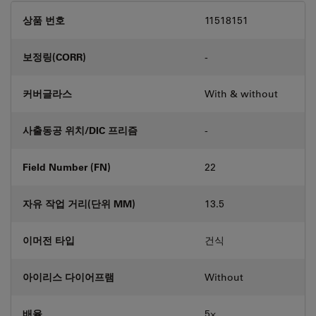
상품 번호
11518151
보정링(CORR)
-
커버글라스
With & without
사출동공 위치/DIC 프리즘
-
Field Number (FN)
22
자유 작업 거리(단위 MM)
13.5
이머전 타입
건식
아이리스 다이어프램
Without
배율
5⨉