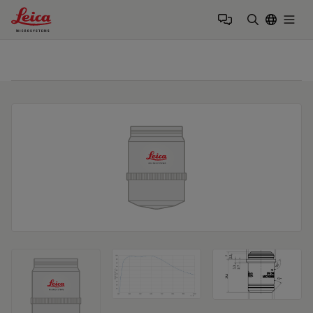
Leica Microsystems Logo
Togg
검색어 입력