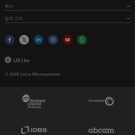
회사
법적 고지
Facebook
X
LinkedIn
Instagram
YouTube
Glassdoor
US
|
ko
© 2026 Leica Microsystems
Beckman Coulter Link
Genedata Link
IDBS Link
Abcam Limited