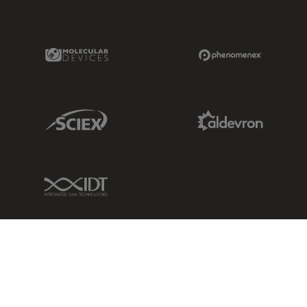
Molecular Devices Link
Phenomenex L
Sciex Link
Aldevron Link
IDT Link