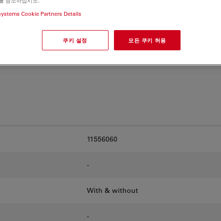
를 참조하십시오.
and find the best fit for
systems Cookie Partners Details
쿠키 설정
모든 쿠키 허용
11556060
-
With & without
-