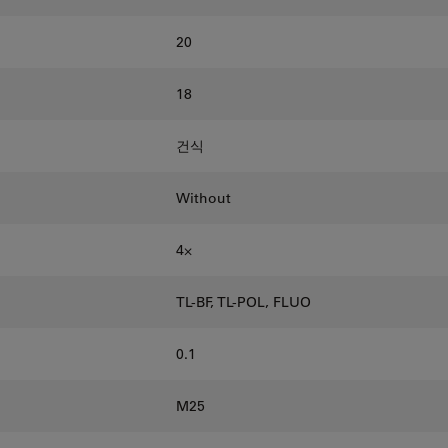
20
18
건식
Without
4⨉
TL-BF, TL-POL, FLUO
0.1
M25