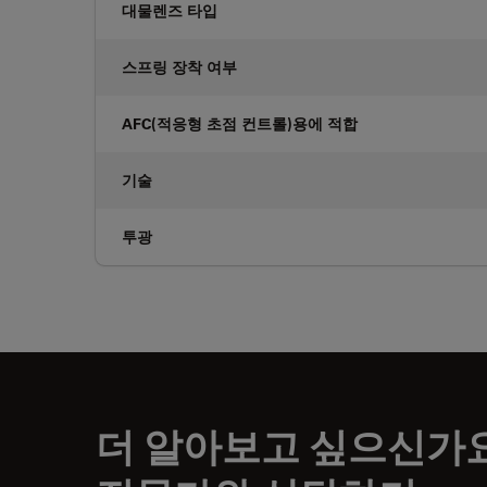
대물렌즈 타입
스프링 장착 여부
AFC(적응형 초점 컨트롤)용에 적합
기술
투광
더 알아보고 싶으신가