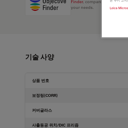
은 쿠키 고지
Finder
, compare alternatives, 
your needs.
Leica Micro
기술 사양
상품 번호
보정링(CORR)
커버글라스
사출동공 위치/DIC 프리즘