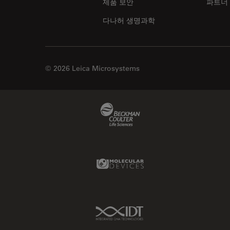
제품 보안
파트너
다나허 생명과학
© 2026 Leica Microsystems
Beckman Coulter Link
Molecular Devices Link
IDT Link