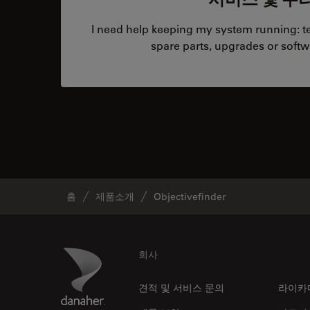
I need help keeping my system running: tec
spare parts, upgrades or softw
홈
제품소개
Objectivefinder
Footer
Danaher Logo
회사
견적 및 서비스 문의
라이카