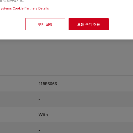
를 참조하십시오.
and find the best fit for
systems Cookie Partners Details
쿠키 설정
모든 쿠키 허용
11556066
-
With
-