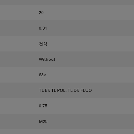
20
0.31
건식
Without
63⨉
TL-BF, TL-POL, TL-DF, FLUO
0.75
M25