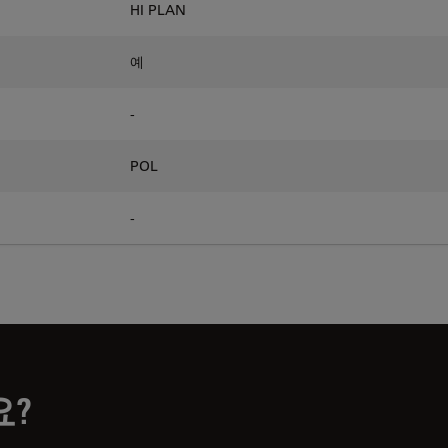
HI PLAN
예
-
POL
-
요?