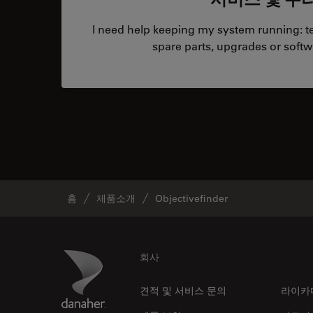
I need help keeping my system running: tec
spare parts, upgrades or softw
홈
제품소개
Objectivefinder
Footer
Danaher Logo
회사
견적 및 서비스 문의
라이카