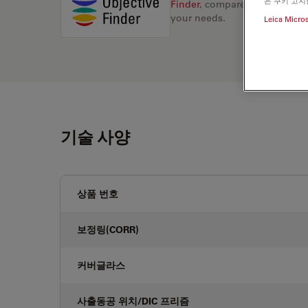
은 쿠키 고지
Finder
, compare alternatives, 
your needs.
Leica Micro
기술 사양
상품 번호
보정링(CORR)
커버글라스
사출동공 위치/DIC 프리즘