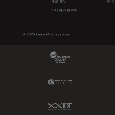
제품 보안
파트너
다나허 생명과학
© 2026 Leica Microsystems
Beckman Coulter Link
Molecular Devices Link
IDT Link