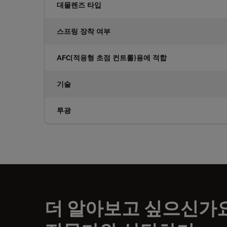
대물렌즈 타입
스프링 장착 여부
AFC(적응형 초점 컨트롤)용에 적합
기술
투광
더 알아보고 싶으신가