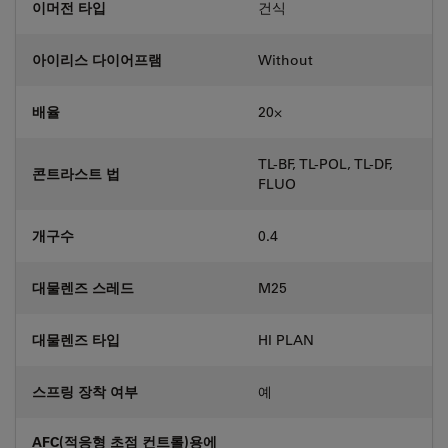
이머전 타입
건식
아이리스 다이어프램
Without
배율
20⨉
TL-BF, TL-POL, TL-DF,
콘트라스트 법
FLUO
개구수
0.4
대물렌즈 스레드
M25
대물렌즈 타입
HI PLAN
스프링 장착 여부
예
AFC(적응형 초점 컨트롤)용에