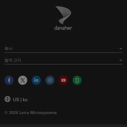
Danaher Logo
Footer
회사
법적 고지
Facebook
X
LinkedIn
Instagram
YouTube
Glassdoor
US
|
ko
© 2026 Leica Microsystems