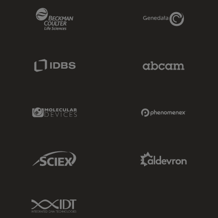
Beckman Coulter Link
Genedata Link
IDBS Link
Abcam Limited
Molecular Devices Link
Phenomenex L
Sciex Link
Aldevron Link
IDT Link