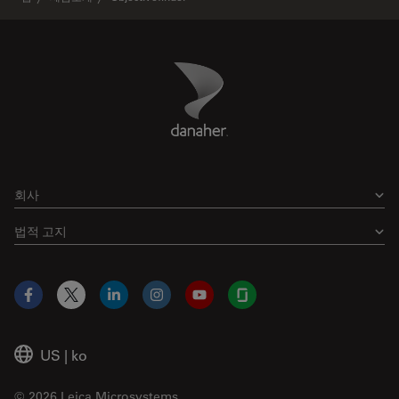
Danaher Logo
Footer
회사
법적 고지
Facebook
X
LinkedIn
Instagram
YouTube
Glassdoor
US
|
ko
© 2026 Leica Microsystems