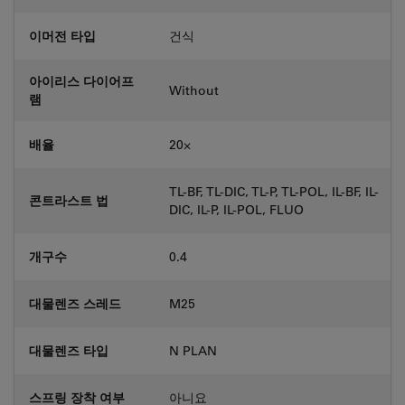
이머전 타입
건식
아이리스 다이어프
Without
램
배율
20⨉
TL-BF, TL-DIC, TL-P, TL-POL, IL-BF, IL-
콘트라스트 법
DIC, IL-P, IL-POL, FLUO
개구수
0.4
대물렌즈 스레드
M25
대물렌즈 타입
N PLAN
스프링 장착 여부
아니요