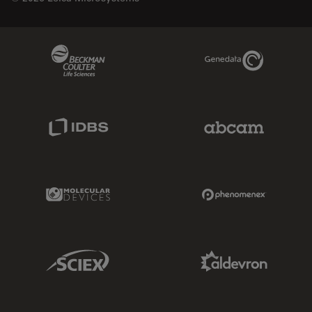
Beckman Coulter Link
Genedata Link
IDBS Link
Abcam Limited
Molecular Devices Link
Phenomenex L
Sciex Link
Aldevron Link