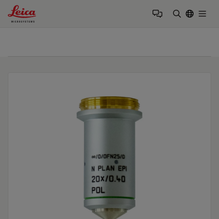
Leica Microsystems Logo
Togg
검색어 입력