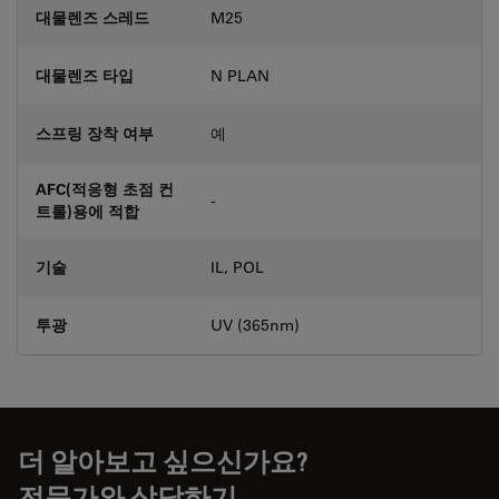
대물렌즈 스레드
M25
대물렌즈 타입
N PLAN
스프링 장착 여부
예
AFC(적응형 초점 컨
-
트롤)용에 적합
기술
IL, POL
투광
UV (365nm)
더 알아보고 싶으신가요?
전문가와 상담하기