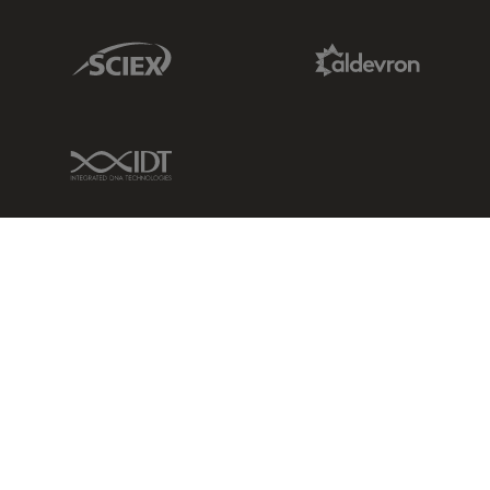
Sciex Link
Aldevron Link
IDT Link