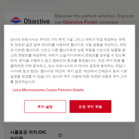
Discover the perfect solution. Explore
our
Objective Finder
, compare
alternatives, and find the best fit for
your needs.
당사와 파트너사는 쿠키와 기타 추적 기술 그리고 귀하가 직접 제공하는 연락
처 정보와 같은 일부 데이터를 사용하여 웹사이트 사용 경험을 개선하고, 귀하
의 이러한 웹사이트 그리고 다른 웹사이트와 상호 작용을 기반으로 맞춤형 광
고와 콘텐츠를 제공하며, 귀하가 소셜 미디어에서 콘텐츠를 공유할 수 있도록
기술 사양
하여, 분석을 수행하고 광고 캠페인의 효과를 측정합니다. '모든 쿠키 허용'를
클릭하면 이에 동의하고, 당사 파트너사와 이 데이터 공유에 동의하는 것입니
다(아래 링크 참조). 웹사이트 하단의 '쿠키 설정' 섹션에서 언제든지 동의 기본
설정을 변경할 수 있습니다. 당사의 쿠키 사용에 대한 자세한 내용은 쿠키 고지
를 참조하십시오.
상품 번호
11556073
Leica Microsystems Cookie Partners Details
보정링(CORR)
-
쿠키 설정
모든 쿠키 허용
커버글라스
Without
사출동공 위치/DIC
D
프리즘