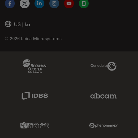
Facebook
X
LinkedIn
Instagram
YouTube
Glassdoor
US
|
ko
© 2026 Leica Microsystems
Beckman Coulter Link
Genedata Link
IDBS Link
Abcam Limited
Molecular Devices Link
Phenomenex L