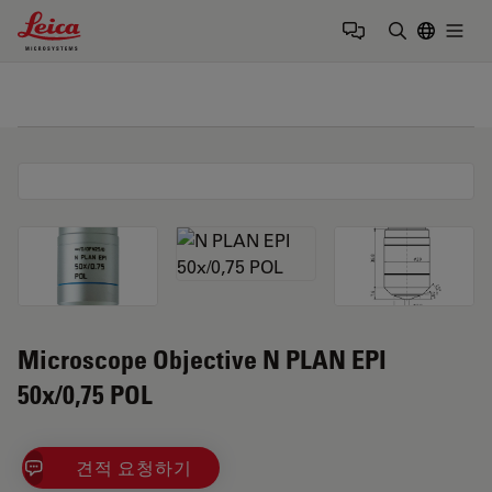
Leica Microsystems Logo
Togg
검색어 입력
Microscope Objective N PLAN EPI
50x/0,75 POL
견적 요청하기