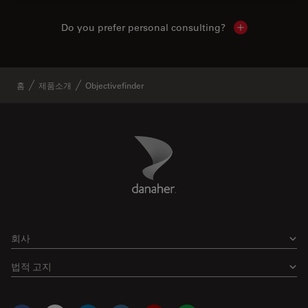
Do you prefer personal consulting?
Show local con
홈
제품소개
Objectivefinder
Danaher Logo
Footer
회사
법적 고지