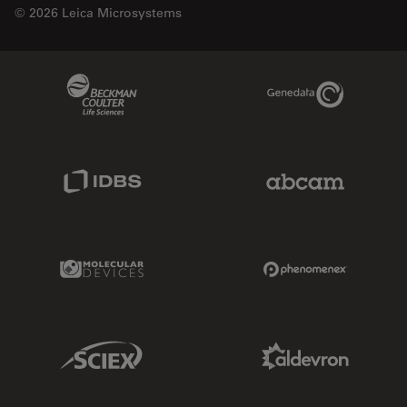
© 2026 Leica Microsystems
Beckman Coulter Link
Genedata Link
IDBS Link
Abcam Limited
Molecular Devices Link
Phenomenex L
Sciex Link
Aldevron Link