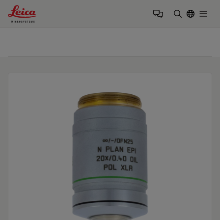
Leica Microsystems Logo
Togg
검색어 입력