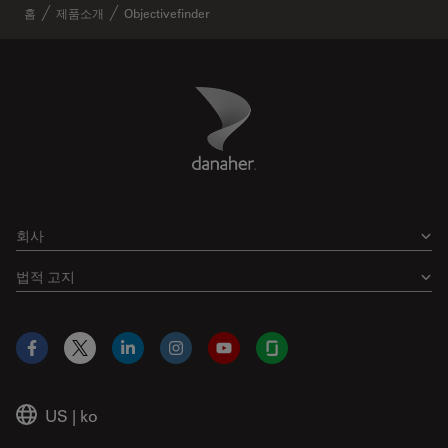
홈
제품소개
Objectivefinder
Danaher Logo
Footer
회사
법적 고지
Facebook
X
LinkedIn
Instagram
YouTube
Glassdoor
US
|
ko