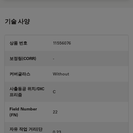
기술 사양
상품 번호
11556076
보정링(CORR)
-
커버글라스
Without
사출동공 위치/DIC
C
프리즘
Field Number
22
(FN)
자유 작업 거리(단
0.23