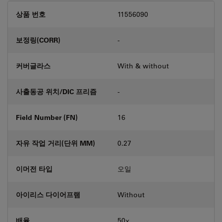
상품 번호
11556090
보정링(CORR)
-
커버글라스
With & without
사출동공 위치/DIC 프리즘
-
Field Number (FN)
16
자유 작업 거리(단위 MM)
0.27
이머전 타입
오일
아이리스 다이어프램
Without
배율
50⨉