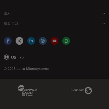
회사
법적 고지
Facebook
X
LinkedIn
Instagram
YouTube
Glassdoor
US
|
ko
© 2026 Leica Microsystems
Beckman Coulter Link
Genedata Link