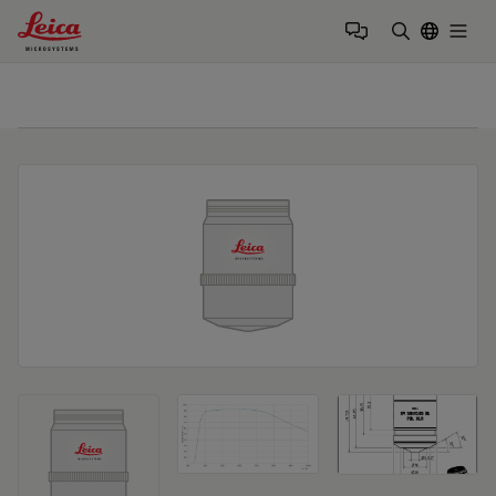
Leica Microsystems Logo
Togg
검색어 입력