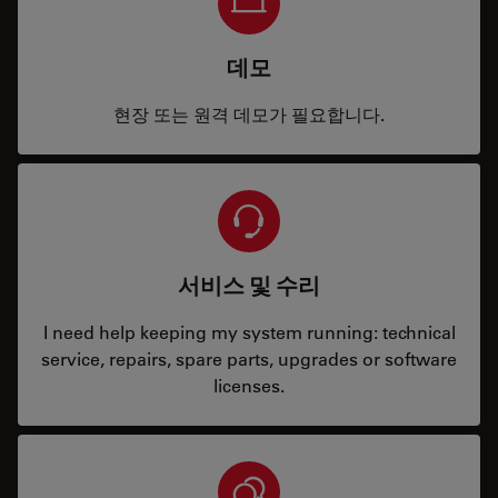
데모
현장 또는 원격 데모가 필요합니다.
서비스 및 수리
I need help keeping my system running: technical
service, repairs, spare parts, upgrades or software
licenses.