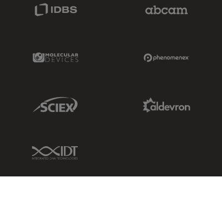
IDBS Link
Abcam Limited
Molecular Devices Link
Phenomenex L
Sciex Link
Aldevron Link
IDT Link