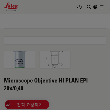
Leica Microsystems Logo
Togg
검색어 입력
Microscope Objective HI PLAN EPI
20x/0,40
견적 요청하기