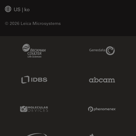
US
|
ko
© 2026 Leica Microsystems
Beckman Coulter Link
Genedata Link
IDBS Link
Abcam Limited
Molecular Devices Link
Phenomenex L
Sciex Link
Aldevron Link