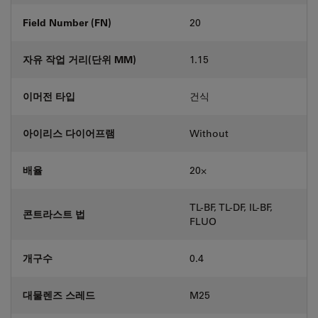
Field Number (FN)
20
자유 작업 거리(단위 MM)
1.15
이머전 타입
건식
아이리스 다이어프램
Without
배율
20⨉
TL-BF, TL-DF, IL-BF,
콘트라스트 법
FLUO
개구수
0.4
대물렌즈 스레드
M25