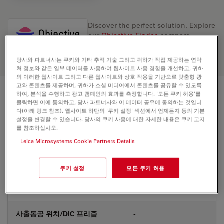
Discover the perfect solution. Explore
our
Objective Finder
, compare
alternatives, and find the best fit for
your needs.
당사와 파트너사는 쿠키와 기타 추적 기술 그리고 귀하가 직접 제공하는 연락
처 정보와 같은 일부 데이터를 사용하여 웹사이트 사용 경험을 개선하고, 귀하
의 이러한 웹사이트 그리고 다른 웹사이트와 상호 작용을 기반으로 맞춤형 광
고와 콘텐츠를 제공하며, 귀하가 소셜 미디어에서 콘텐츠를 공유할 수 있도록
하여, 분석을 수행하고 광고 캠페인의 효과를 측정합니다. '모든 쿠키 허용'를
기술 사양
클릭하면 이에 동의하고, 당사 파트너사와 이 데이터 공유에 동의하는 것입니
다(아래 링크 참조). 웹사이트 하단의 '쿠키 설정' 섹션에서 언제든지 동의 기본
설정을 변경할 수 있습니다. 당사의 쿠키 사용에 대한 자세한 내용은 쿠키 고지
를 참조하십시오.
상품 번호
11566070
Leica Microsystems Cookie Partners Details
보정링(CORR)
-
쿠키 설정
모든 쿠키 허용
커버글라스
Without
사출동공 위치/DIC 프리즘
-