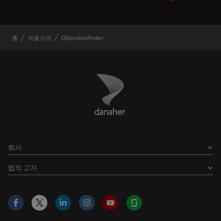
홈
제품소개
Objectivefinder
Danaher Logo
Footer
회사
법적 고지
Facebook
X
LinkedIn
Instagram
YouTube
Glassdoor