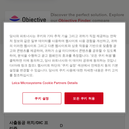
Discover the perfect solution. Explore
our
Objective Finder
, compare
alternatives, and find the best fit for
your needs.
당사와 파트너사는 쿠키와 기타 추적 기술 그리고 귀하가 직접 제공하는 연락
처 정보와 같은 일부 데이터를 사용하여 웹사이트 사용 경험을 개선하고, 귀하
의 이러한 웹사이트 그리고 다른 웹사이트와 상호 작용을 기반으로 맞춤형 광
고와 콘텐츠를 제공하며, 귀하가 소셜 미디어에서 콘텐츠를 공유할 수 있도록
하여, 분석을 수행하고 광고 캠페인의 효과를 측정합니다. '모든 쿠키 허용'를
기술 사양
클릭하면 이에 동의하고, 당사 파트너사와 이 데이터 공유에 동의하는 것입니
다(아래 링크 참조). 웹사이트 하단의 '쿠키 설정' 섹션에서 언제든지 동의 기본
설정을 변경할 수 있습니다. 당사의 쿠키 사용에 대한 자세한 내용은 쿠키 고지
를 참조하십시오.
상품 번호
11566074
Leica Microsystems Cookie Partners Details
보정링(CORR)
-
쿠키 설정
모든 쿠키 허용
커버글라스
Without
사출동공 위치/DIC 프
D
리즘