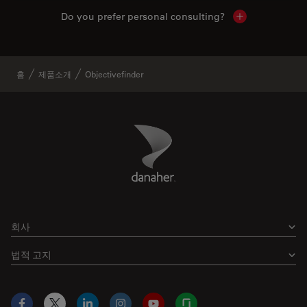
Do you prefer personal consulting?
Show local con
홈
제품소개
Objectivefinder
Danaher Logo
Footer
회사
법적 고지