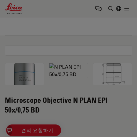
Leica Microsystems Logo
Togg
검색어 입력
Microscope Objective N PLAN EPI
50x/0,75 BD
견적 요청하기