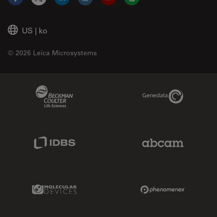
Facebook
X
LinkedIn
Instagram
YouTube
Glassdoor
US
|
ko
© 2026 Leica Microsystems
Beckman Coulter Link
Genedata Link
IDBS Link
Abcam Limited
Molecular Devices Link
Phenomenex L