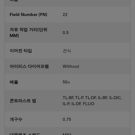
Field Number (FN)
22
자유 작업 거리(단위
0.5
MM)
이머전 타입
건식
아이리스 다이어프램
Without
배율
50⨉
TL-BF, TL-P, TL-DF, IL-BF, IL-DIC,
콘트라스트 법
IL-P, IL-DF, FLUO
개구수
0.75
대물렌즈 스레드
M32