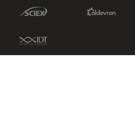
Sciex Link
Aldevron Link
IDT Link