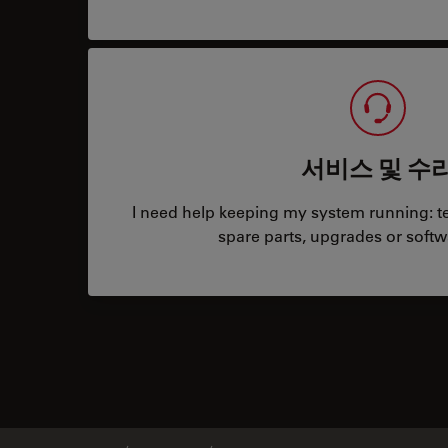
서비스 및 수
I need help keeping my system running: tec
spare parts, upgrades or softw