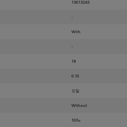
13613243
-
With
-
18
0.10
오일
Without
100⨉