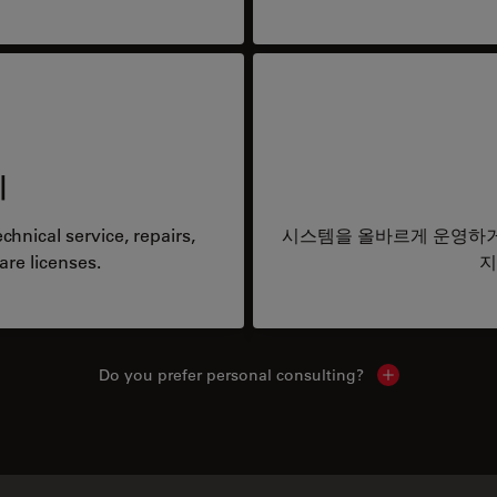
리
hnical service, repairs,
시스템을 올바르게 운영하거
are licenses.
지
Do you prefer personal consulting?
Show local con