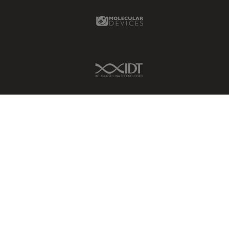
Molecular Devices Link
IDT Link