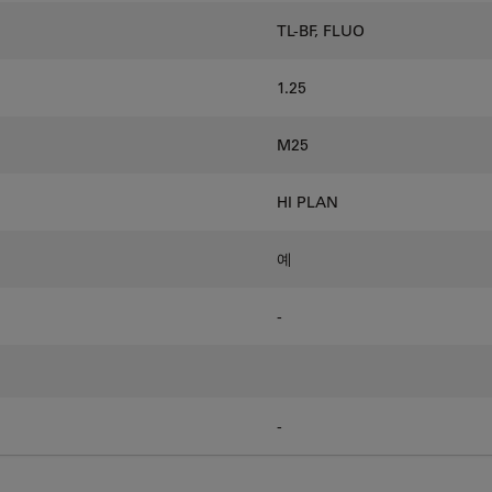
TL-BF, FLUO
1.25
M25
HI PLAN
예
-
-