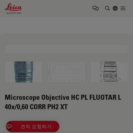
Leica Microsystems Logo
Togg
검색어 입력
Microscope Objective HC PL FLUOTAR L
40x/0,60 CORR PH2 XT
견적 요청하기