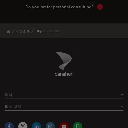
Do you prefer personal consulting?
Show local con
홈
제품소개
Objectivefinder
Danaher Logo
Footer
회사
법적 고지