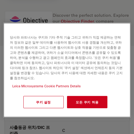
Discover the perfect solution. Explore
our
Objective Finder
, compare
alternatives, and find the best fit for
your needs.
당사와 파트너사는 쿠키와 기타 추적 기술 그리고 귀하가 직접 제공하는 연락
처 정보와 같은 일부 데이터를 사용하여 웹사이트 사용 경험을 개선하고, 귀하
의 이러한 웹사이트 그리고 다른 웹사이트와 상호 작용을 기반으로 맞춤형 광
고와 콘텐츠를 제공하며, 귀하가 소셜 미디어에서 콘텐츠를 공유할 수 있도록
하여, 분석을 수행하고 광고 캠페인의 효과를 측정합니다. '모든 쿠키 허용'를
기술 사양
클릭하면 이에 동의하고, 당사 파트너사와 이 데이터 공유에 동의하는 것입니
다(아래 링크 참조). 웹사이트 하단의 '쿠키 설정' 섹션에서 언제든지 동의 기본
설정을 변경할 수 있습니다. 당사의 쿠키 사용에 대한 자세한 내용은 쿠키 고지
를 참조하십시오.
상품 번호
11506209
Leica Microsystems Cookie Partners Details
보정링(CORR)
CORR
쿠키 설정
모든 쿠키 허용
커버글라스
With & without
사출동공 위치/DIC 프
C
리즘