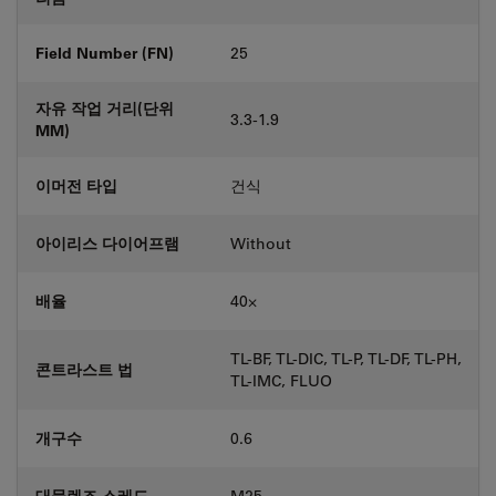
Field Number (FN)
25
자유 작업 거리(단위
3.3-1.9
MM)
이머전 타입
건식
아이리스 다이어프램
Without
배율
40⨉
TL-BF, TL-DIC, TL-P, TL-DF, TL-PH,
콘트라스트 법
TL-IMC, FLUO
개구수
0.6
대물렌즈 스레드
M25