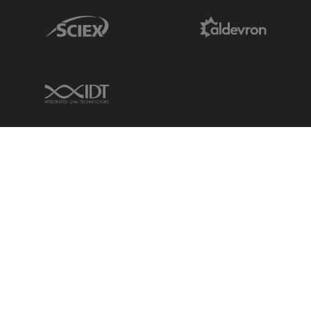
Sciex Link
Aldevron Link
IDT Link