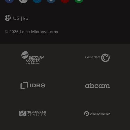
Facebook
X
LinkedIn
Instagram
YouTube
Glassdoor
US
|
ko
© 2026 Leica Microsystems
Beckman Coulter Link
Genedata Link
IDBS Link
Abcam Limited
Molecular Devices Link
Phenomenex L