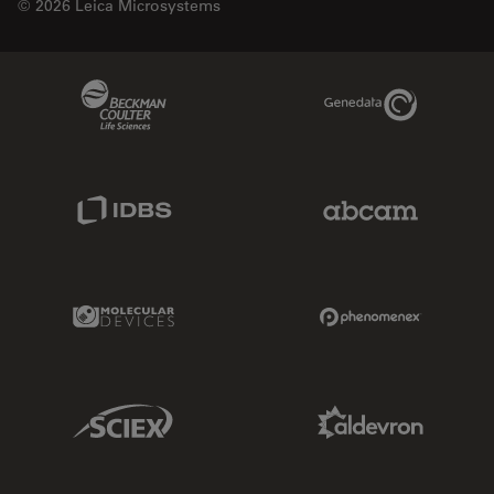
© 2026 Leica Microsystems
Beckman Coulter Link
Genedata Link
IDBS Link
Abcam Limited
Molecular Devices Link
Phenomenex L
Sciex Link
Aldevron Link