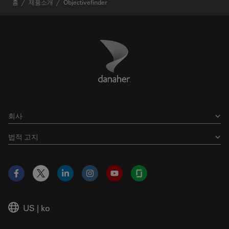
홈
제품소개
Objectivefinder
Danaher Logo
Footer
회사
법적 고지
Facebook
X
LinkedIn
Instagram
YouTube
Glassdoor
US
|
ko