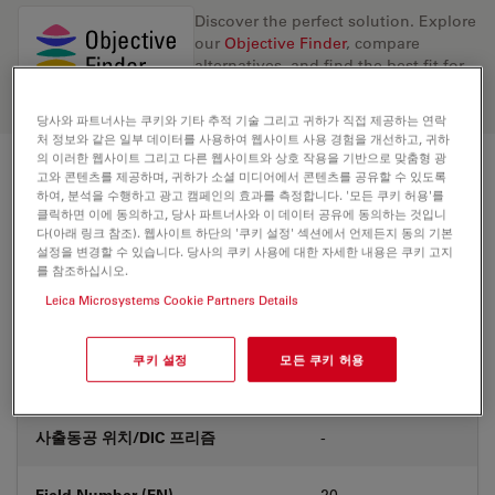
Discover the perfect solution. Explore
our
Objective Finder
, compare
alternatives, and find the best fit for
your needs.
당사와 파트너사는 쿠키와 기타 추적 기술 그리고 귀하가 직접 제공하는 연락
처 정보와 같은 일부 데이터를 사용하여 웹사이트 사용 경험을 개선하고, 귀하
의 이러한 웹사이트 그리고 다른 웹사이트와 상호 작용을 기반으로 맞춤형 광
고와 콘텐츠를 제공하며, 귀하가 소셜 미디어에서 콘텐츠를 공유할 수 있도록
기술 사양
하여, 분석을 수행하고 광고 캠페인의 효과를 측정합니다. '모든 쿠키 허용'를
클릭하면 이에 동의하고, 당사 파트너사와 이 데이터 공유에 동의하는 것입니
다(아래 링크 참조). 웹사이트 하단의 '쿠키 설정' 섹션에서 언제든지 동의 기본
설정을 변경할 수 있습니다. 당사의 쿠키 사용에 대한 자세한 내용은 쿠키 고지
상품 번호
11506237
를 참조하십시오.
Leica Microsystems Cookie Partners Details
보정링(CORR)
-
쿠키 설정
모든 쿠키 허용
커버글라스
With
사출동공 위치/DIC 프리즘
-
Field Number (FN)
20