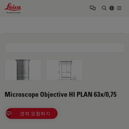
Leica Microsystems Logo
Togg
검색어 입력
Microscope Objective HI PLAN 63x/0,75
견적 요청하기