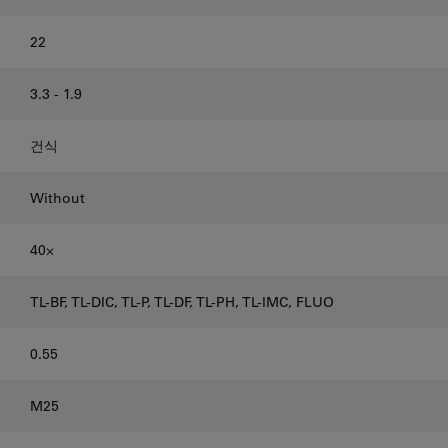
22
3.3 - 1.9
건식
Without
40⨉
TL-BF, TL-DIC, TL-P, TL-DF, TL-PH, TL-IMC, FLUO
0.55
M25