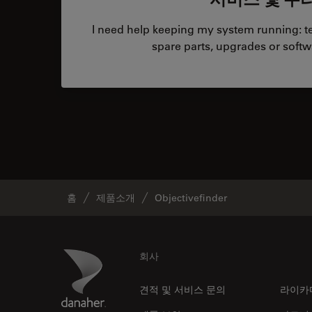
I need help keeping my system running: tec
spare parts, upgrades or softw
홈
제품소개
Objectivefinder
Footer
Danaher Logo
회사
견적 및 서비스 문의
라이카