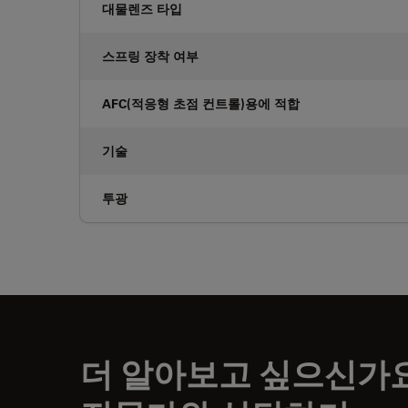
대물렌즈 타입
스프링 장착 여부
AFC(적응형 초점 컨트롤)용에 적합
기술
투광
더 알아보고 싶으신가