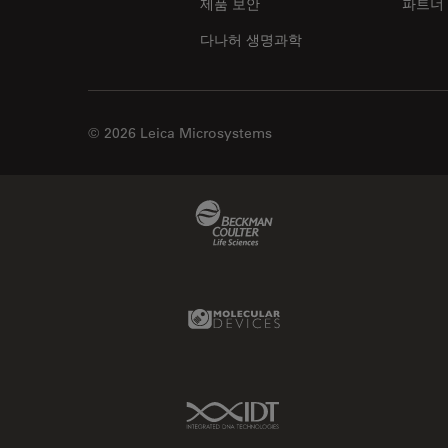
제품 보안
파트너
다나허 생명과학
© 2026 Leica Microsystems
Beckman Coulter Link
Molecular Devices Link
IDT Link