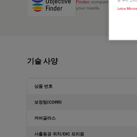
은 쿠키 고지
Finder
, compare alternatives, 
your needs.
Leica Micro
기술 사양
상품 번호
보정링(CORR)
커버글라스
사출동공 위치/DIC 프리즘