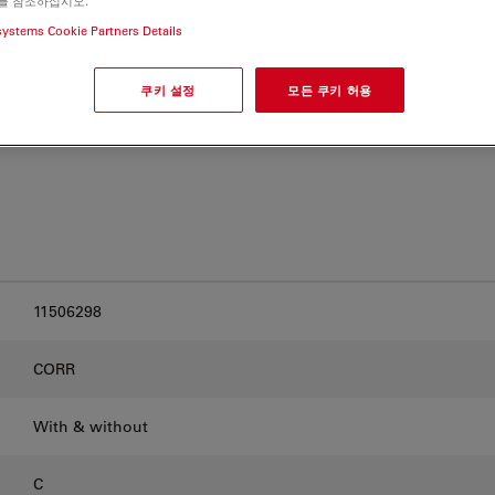
를 참조하십시오.
and find the best fit for
systems Cookie Partners Details
쿠키 설정
모든 쿠키 허용
11506298
CORR
With & without
C