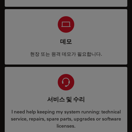
데모
현장 또는 원격 데모가 필요합니다.
서비스 및 수리
I need help keeping my system running: technical
service, repairs, spare parts, upgrades or software
licenses.