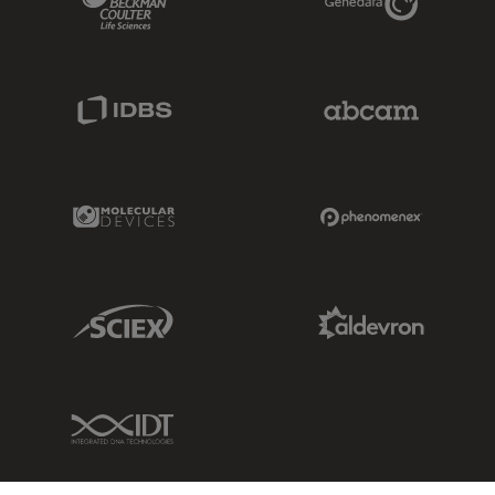
IDBS Link
Abcam Limited
Molecular Devices Link
Phenomenex L
Sciex Link
Aldevron Link
IDT Link