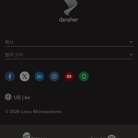
Footer
회사
법적 고지
Facebook
X
LinkedIn
Instagram
YouTube
Glassdoor
US
|
ko
© 2026 Leica Microsystems
Beckman Coulter Link
Genedata Link