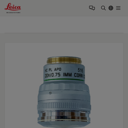
Leica Microsystems Logo
Togg
검색어 입력