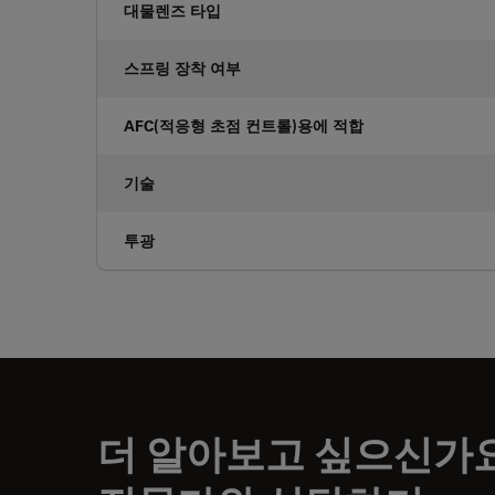
대물렌즈 타입
스프링 장착 여부
AFC(적응형 초점 컨트롤)용에 적합
기술
투광
더 알아보고 싶으신가