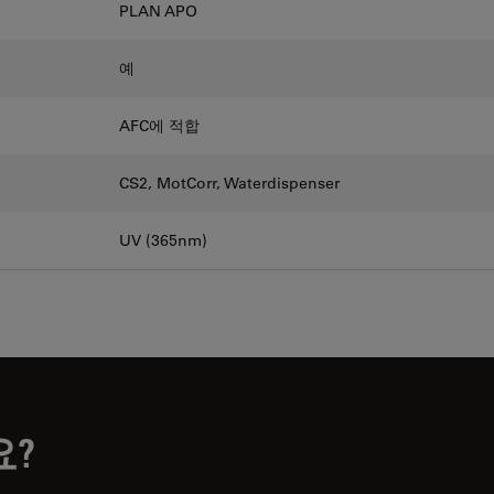
PLAN APO
예
AFC에 적합
CS2, MotCorr, Waterdispenser
UV (365nm)
요?