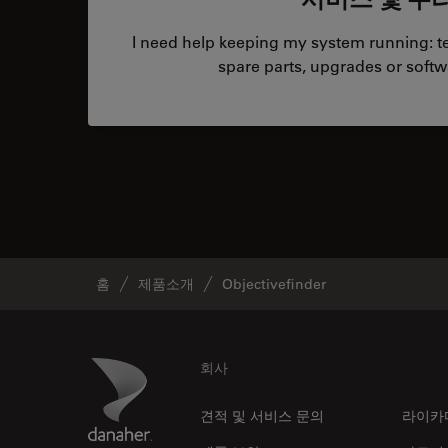
I need help keeping my system running: tec
spare parts, upgrades or softw
홈
제품소개
Objectivefinder
Footer
Danaher Logo
회사
견적 및 서비스 문의
라이카