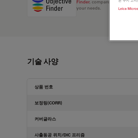
은 쿠키 고지
Finder
, compare alternatives, 
your needs.
Leica Micro
기술 사양
상품 번호
보정링(CORR)
커버글라스
사출동공 위치/DIC 프리즘