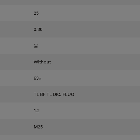
25
0.30
물
Without
63⨉
TL-BF, TL-DIC, FLUO
1.2
M25