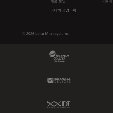
제품 보안
파트너
다나허 생명과학
© 2026 Leica Microsystems
Beckman Coulter Link
Molecular Devices Link
IDT Link