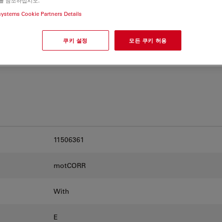
를 참조하십시오.
and find the best fit for
systems Cookie Partners Details
쿠키 설정
모든 쿠키 허용
11506361
motCORR
With
E