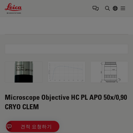
Leica Microsystems Logo
Togg
검색어 입력
Microscope Objective HC PL APO 50x/0,90
CRYO CLEM
견적 요청하기