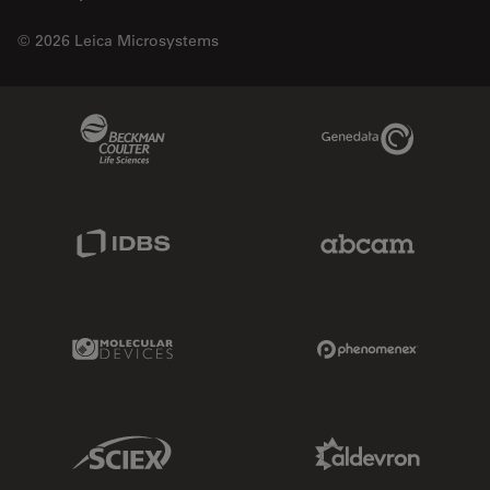
© 2026 Leica Microsystems
Beckman Coulter Link
Genedata Link
IDBS Link
Abcam Limited
Molecular Devices Link
Phenomenex L
Sciex Link
Aldevron Link