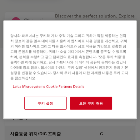
Discover the perfect solution. Explore
our
Objective Finder
, compare
alternatives, and find the best fit for
your needs.
당사와 파트너사는 쿠키와 기타 추적 기술 그리고 귀하가 직접 제공하는 연락
처 정보와 같은 일부 데이터를 사용하여 웹사이트 사용 경험을 개선하고, 귀하
의 이러한 웹사이트 그리고 다른 웹사이트와 상호 작용을 기반으로 맞춤형 광
고와 콘텐츠를 제공하며, 귀하가 소셜 미디어에서 콘텐츠를 공유할 수 있도록
하여, 분석을 수행하고 광고 캠페인의 효과를 측정합니다. '모든 쿠키 허용'를
기술 사양
클릭하면 이에 동의하고, 당사 파트너사와 이 데이터 공유에 동의하는 것입니
다(아래 링크 참조). 웹사이트 하단의 '쿠키 설정' 섹션에서 언제든지 동의 기본
설정을 변경할 수 있습니다. 당사의 쿠키 사용에 대한 자세한 내용은 쿠키 고지
를 참조하십시오.
상품 번호
11506520
Leica Microsystems Cookie Partners Details
보정링(CORR)
-
쿠키 설정
모든 쿠키 허용
커버글라스
Without
사출동공 위치/DIC 프리즘
C