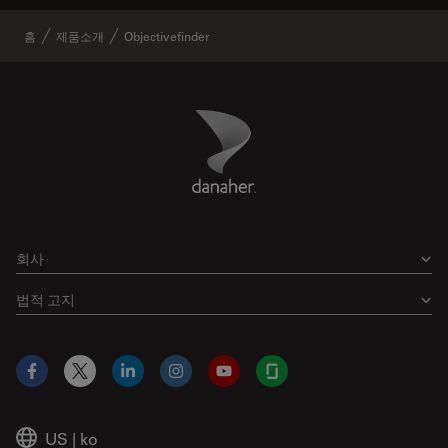
홈
제품소개
Objectivefinder
Danaher Logo
Footer
회사
법적 고지
Facebook
X
LinkedIn
Instagram
YouTube
Glassdoor
US
|
ko