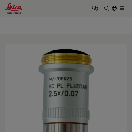
Leica Microsystems Logo
Togg
검색어 입력