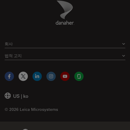
Danaher Logo
Footer
회사
법적 고지
Facebook
X
LinkedIn
Instagram
YouTube
Glassdoor
US
|
ko
© 2026 Leica Microsystems