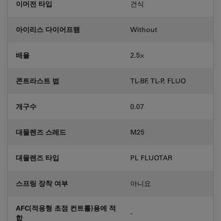
이머전 타입
건식
아이리스 다이어프램
Without
배율
2.5⨉
콘트라스트 법
TL-BF, TL-P, FLUO
개구수
0.07
대물렌즈 스레드
M25
대물렌즈 타입
PL FLUOTAR
스프링 장착 여부
아니요
AFC(적응형 초점 컨트롤)용에 적
-
합