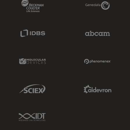
Beckman Coulter Link
Genedata Link
IDBS Link
Abcam Limited
Molecular Devices Link
Phenomenex L
Sciex Link
Aldevron Link
IDT Link