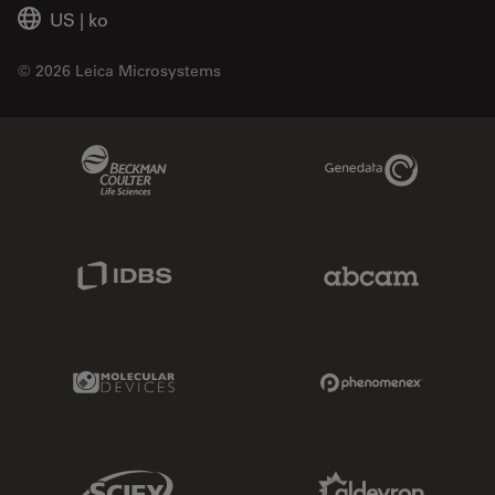
US
|
ko
© 2026 Leica Microsystems
Beckman Coulter Link
Genedata Link
IDBS Link
Abcam Limited
Molecular Devices Link
Phenomenex L
Sciex Link
Aldevron Link