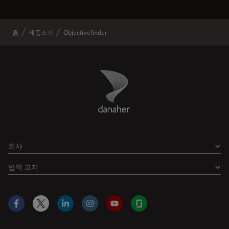
홈
제품소개
Objectivefinder
Danaher Logo
Footer
회사
법적 고지
Facebook
X
LinkedIn
Instagram
YouTube
Glassdoor