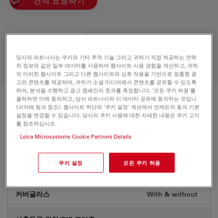
견적 요청하기
Discover the perfect solution. Explore
our
Objective Finder
, compare
alternatives, and find the best fit for
당사와 파트너사는 쿠키와 기타 추적 기술 그리고 귀하가 직접 제공하는 연락
your needs.
처 정보와 같은 일부 데이터를 사용하여 웹사이트 사용 경험을 개선하고, 귀하
의 이러한 웹사이트 그리고 다른 웹사이트와 상호 작용을 기반으로 맞춤형 광
고와 콘텐츠를 제공하며, 귀하가 소셜 미디어에서 콘텐츠를 공유할 수 있도록
하여, 분석을 수행하고 광고 캠페인의 효과를 측정합니다. '모든 쿠키 허용'를
클릭하면 이에 동의하고, 당사 파트너사와 이 데이터 공유에 동의하는 것입니
기술 사양
다(아래 링크 참조). 웹사이트 하단의 '쿠키 설정' 섹션에서 언제든지 동의 기본
설정을 변경할 수 있습니다. 당사의 쿠키 사용에 대한 자세한 내용은 쿠키 고지
를 참조하십시오.
Leica Microsystems Cookie Partners Details
상품 번호
11518149
쿠키 설정
모든 쿠키 허용
보정링(CORR)
-
커버글라스
With & without