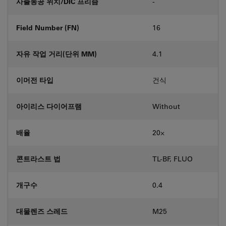
사출동공 위치/DIC 프리즘
-
Field Number (FN)
16
자유 작업 거리(단위 MM)
4.1
이머전 타입
건식
아이리스 다이어프램
Without
배율
20⨉
콘트라스트 법
TL-BF, FLUO
개구수
0.4
대물렌즈 스레드
M25