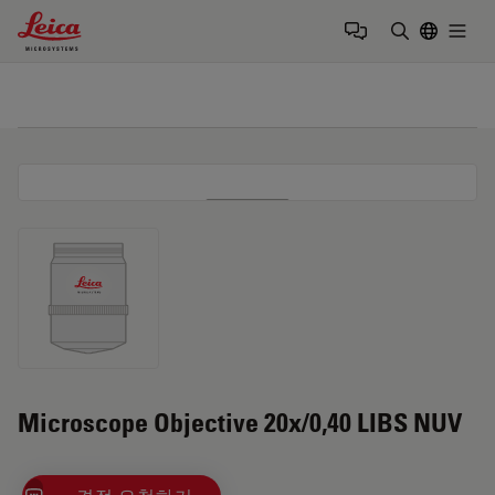
Leica Microsystems Logo
Togg
검색어 입력
Microscope Objective 20x/0,40 LIBS NUV