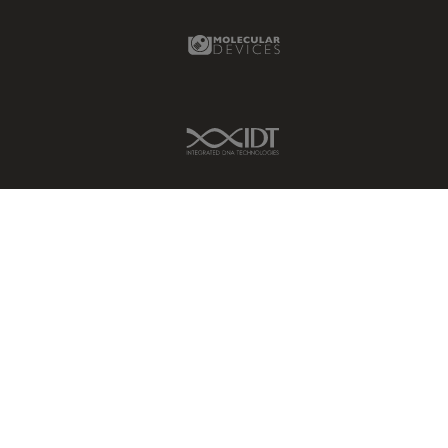
Molecular Devices Link
IDT Link