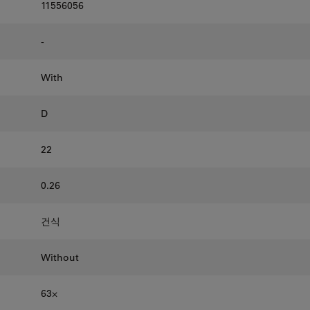
11556056
-
With
D
22
0.26
건식
Without
63⨉