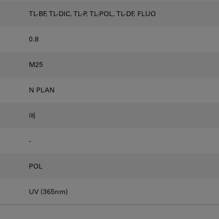
TL-BF, TL-DIC, TL-P, TL-POL, TL-DF, FLUO
0.8
M25
N PLAN
예
-
POL
UV (365nm)