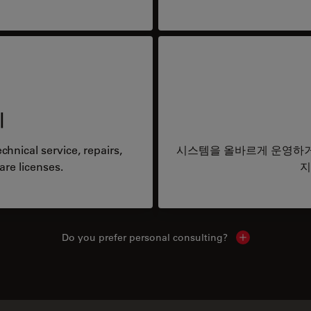
리
hnical service, repairs,
시스템을 올바르게 운영하거
are licenses.
지
Do you prefer personal consulting?
Show local con