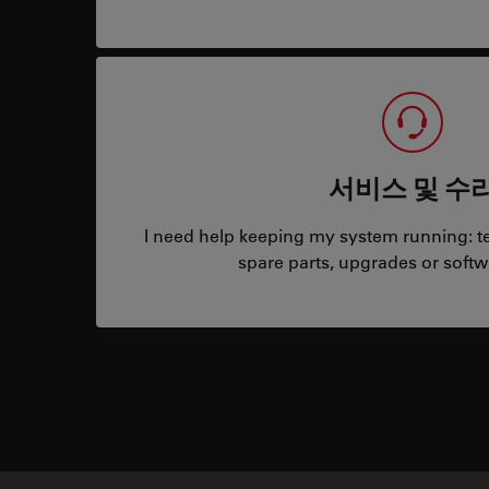
서비스 및 수
I need help keeping my system running: tec
spare parts, upgrades or softw