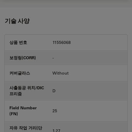
기술 사양
상품 번호
11556068
보정링(CORR)
-
커버글라스
Without
사출동공 위치/DIC
D
프리즘
Field Number
25
(FN)
자유 작업 거리(단
1.27