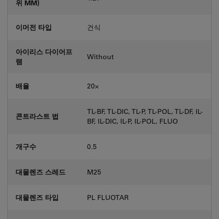
위 MM)
이머전 타입
건식
아이리스 다이어프
Without
램
배율
20⨉
TL-BF, TL-DIC, TL-P, TL-POL, TL-DF, IL-
콘트라스트 법
BF, IL-DIC, IL-P, IL-POL, FLUO
개구수
0.5
대물렌즈 스레드
M25
대물렌즈 타입
PL FLUOTAR