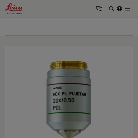
Leica Microsystems Logo
Togg
검색어 입력