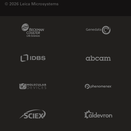
© 2026 Leica Microsystems
Beckman Coulter Link
Genedata Link
IDBS Link
Abcam Limited
Molecular Devices Link
Phenomenex L
Sciex Link
Aldevron Link