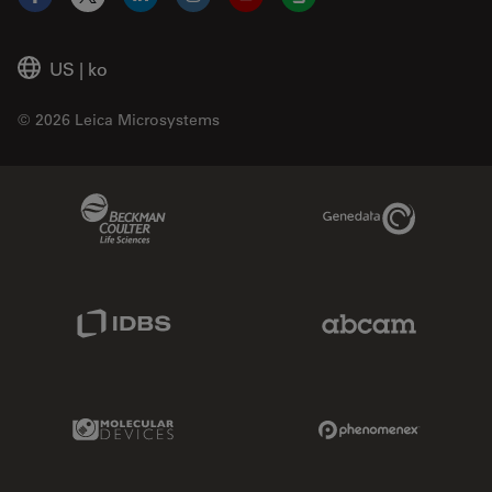
Facebook
X
LinkedIn
Instagram
YouTube
Glassdoor
US
|
ko
© 2026 Leica Microsystems
Beckman Coulter Link
Genedata Link
IDBS Link
Abcam Limited
Molecular Devices Link
Phenomenex L