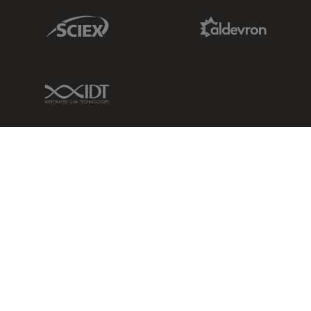
Sciex Link
Aldevron Link
IDT Link