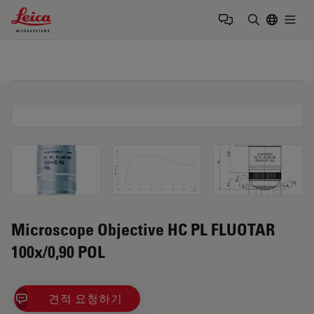
Leica Microsystems Logo
Togg
검색어 입력
Microscope Objective HC PL FLUOTAR
100x/0,90 POL
견적 요청하기