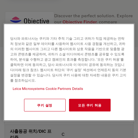
Discover the perfect solution. Explore
our
Objective Finder
, compare
alternatives, and find the best fit for
your needs.
당사와 파트너사는 쿠키와 기타 추적 기술 그리고 귀하가 직접 제공하는 연락
처 정보와 같은 일부 데이터를 사용하여 웹사이트 사용 경험을 개선하고, 귀하
의 이러한 웹사이트 그리고 다른 웹사이트와 상호 작용을 기반으로 맞춤형 광
고와 콘텐츠를 제공하며, 귀하가 소셜 미디어에서 콘텐츠를 공유할 수 있도록
하여, 분석을 수행하고 광고 캠페인의 효과를 측정합니다. '모든 쿠키 허용'를
기술 사양
클릭하면 이에 동의하고, 당사 파트너사와 이 데이터 공유에 동의하는 것입니
다(아래 링크 참조). 웹사이트 하단의 '쿠키 설정' 섹션에서 언제든지 동의 기본
설정을 변경할 수 있습니다. 당사의 쿠키 사용에 대한 자세한 내용은 쿠키 고지
를 참조하십시오.
상품 번호
11556079
Leica Microsystems Cookie Partners Details
보정링(CORR)
-
쿠키 설정
모든 쿠키 허용
커버글라스
Without
사출동공 위치/DIC 프
C
리즘