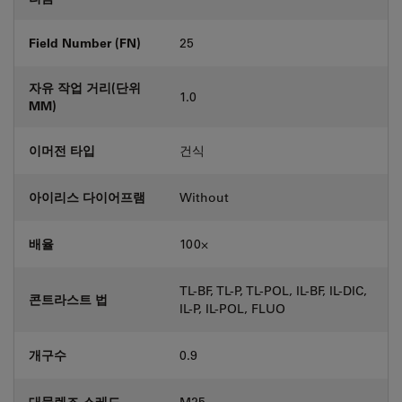
Field Number (FN)
25
자유 작업 거리(단위
1.0
MM)
이머전 타입
건식
아이리스 다이어프램
Without
배율
100⨉
TL-BF, TL-P, TL-POL, IL-BF, IL-DIC,
콘트라스트 법
IL-P, IL-POL, FLUO
개구수
0.9
대물렌즈 스레드
M25