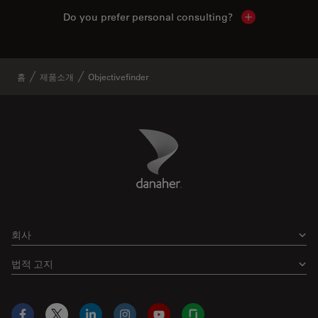
Do you prefer personal consulting?
Show local con
홈
제품소개
Objectivefinder
Danaher Logo
Footer
회사
법적 고지