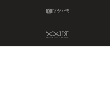
Molecular Devices Link
IDT Link