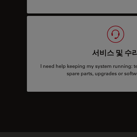
서비스 및 수
I need help keeping my system running: tec
spare parts, upgrades or softw