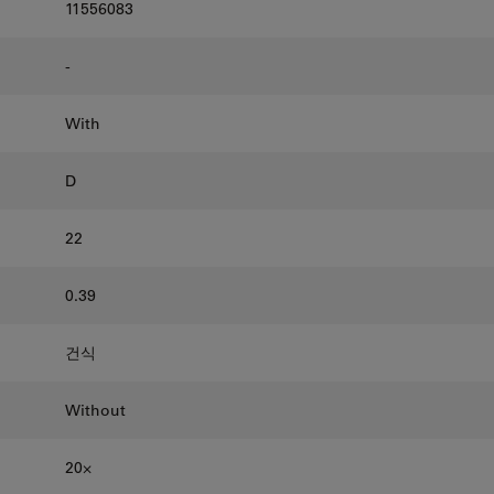
11556083
-
With
D
22
0.39
건식
Without
20⨉