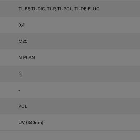
TL-BF, TL-DIC, TL-P, TL-POL, TL-DF, FLUO
0.4
M25
N PLAN
예
-
POL
UV (340nm)