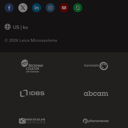
Facebook
X
LinkedIn
Instagram
YouTube
Glassdoor
US
|
ko
© 2026 Leica Microsystems
Beckman Coulter Link
Genedata Link
IDBS Link
Abcam Limited
Molecular Devices Link
Phenomenex L