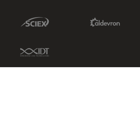
Sciex Link
Aldevron Link
IDT Link