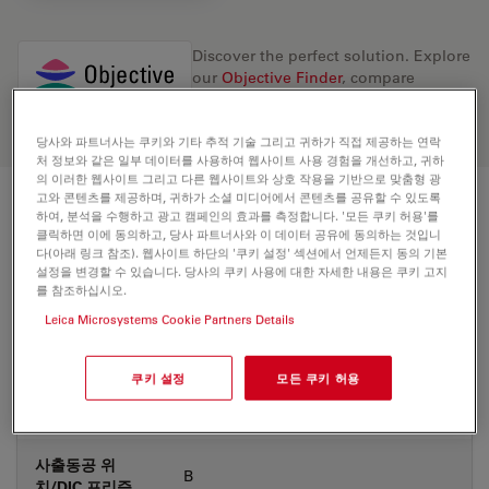
Discover the perfect solution. Explore
our
Objective Finder
, compare
alternatives, and find the best fit for
your needs.
당사와 파트너사는 쿠키와 기타 추적 기술 그리고 귀하가 직접 제공하는 연락
처 정보와 같은 일부 데이터를 사용하여 웹사이트 사용 경험을 개선하고, 귀하
의 이러한 웹사이트 그리고 다른 웹사이트와 상호 작용을 기반으로 맞춤형 광
고와 콘텐츠를 제공하며, 귀하가 소셜 미디어에서 콘텐츠를 공유할 수 있도록
기술 사양
하여, 분석을 수행하고 광고 캠페인의 효과를 측정합니다. '모든 쿠키 허용'를
클릭하면 이에 동의하고, 당사 파트너사와 이 데이터 공유에 동의하는 것입니
다(아래 링크 참조). 웹사이트 하단의 '쿠키 설정' 섹션에서 언제든지 동의 기본
설정을 변경할 수 있습니다. 당사의 쿠키 사용에 대한 자세한 내용은 쿠키 고지
를 참조하십시오.
상품 번호
11556517
Leica Microsystems Cookie Partners Details
보정링(CORR)
-
쿠키 설정
모든 쿠키 허용
커버글라스
With & without
사출동공 위
B
치/DIC 프리즘