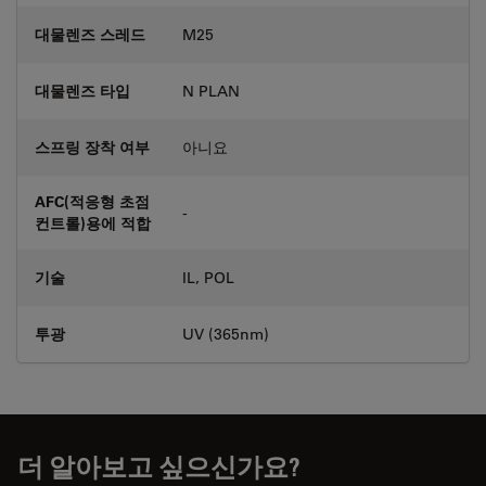
대물렌즈 스레드
M25
대물렌즈 타입
N PLAN
스프링 장착 여부
아니요
AFC(적응형 초점
-
컨트롤)용에 적합
기술
IL, POL
투광
UV (365nm)
더 알아보고 싶으신가요?