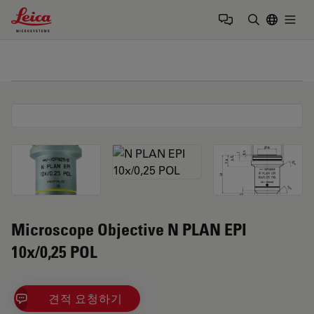
Leica Microsystems Logo
Togg
검색어 입력
Microscope Objective N PLAN EPI
10x/0,25 POL
견적 요청하기