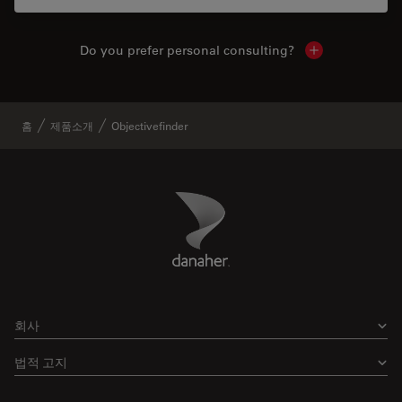
Do you prefer personal consulting?
Show local con
홈
제품소개
Objectivefinder
Danaher Logo
Footer
회사
법적 고지