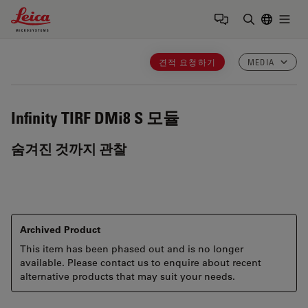
Leica Microsystems Logo
Togg
검색어 입력
견적 요청하기
MEDIA
Infinity TIRF
DMi8 S 모듈
숨겨진 것까지 관찰
Archived Product
This item has been phased out and is no longer
available. Please contact us to enquire about recent
alternative products that may suit your needs.