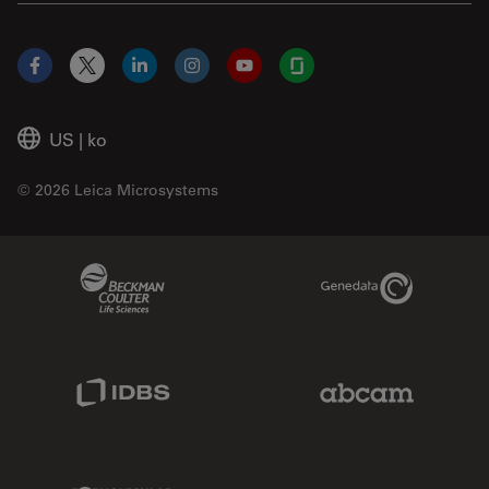
Facebook
X
LinkedIn
Instagram
YouTube
Glassdoor
US
|
ko
© 2026 Leica Microsystems
Beckman Coulter Link
Genedata Link
IDBS Link
Abcam Limited
Molecular Devices Link
Phenomenex L