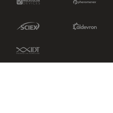
Sciex Link
Aldevron Link
IDT Link