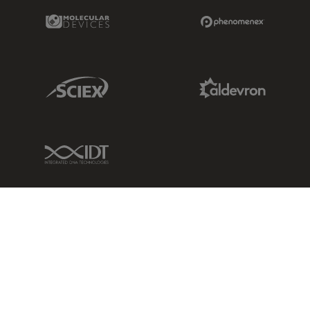
Molecular Devices Link
Phenomenex L
Sciex Link
Aldevron Link
IDT Link