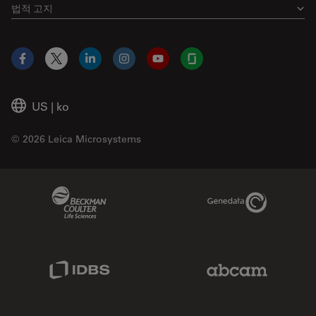
법적 고지
Facebook
X
LinkedIn
Instagram
YouTube
Glassdoor
US
|
ko
© 2026 Leica Microsystems
Beckman Coulter Link
Genedata Link
IDBS Link
Abcam Limited