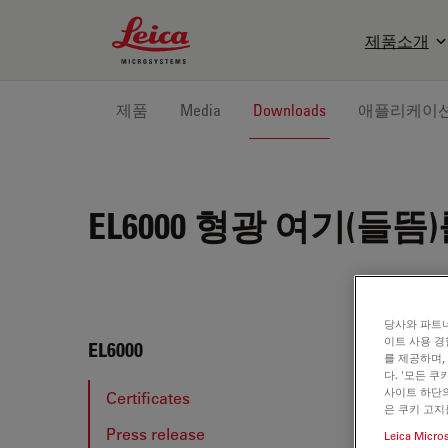
Leica Microsystems Logo
제품소개
제품
Media
Downloads
애플리케이
EL6000
형광 여기(들뜸)
당사와 파트너
이트 사용 경
EL60
EL6000
를 제공하며,
다. '모든 
사이트 하단의
Certificates
은 쿠키 고지
Press release
Leica Micro
CER