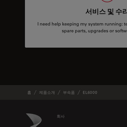
서비스 및 수
I need help keeping my system running: tec
spare parts, upgrades or softw
홈
제품소개
부속품
EL6000
Footer
Danaher Logo
회사