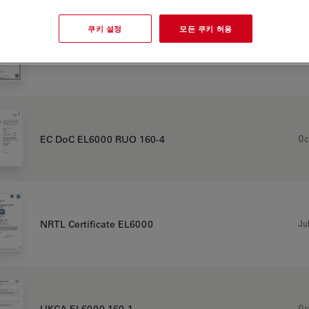
쿠키 설정
모든 쿠키 허용
Jul
CB Certificate EL6000
Oc
EC DoC EL6000 RUO 160-4
Jul
NRTL Certificate EL6000
Oc
UKCA EL6000 160-1