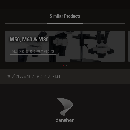
Similar Products
M50, M60 & M80
실체현미경 & 마크로현미경
홈
제품소개
부속품
F12 I
Danaher Logo
Footer