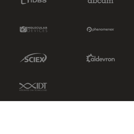
Molecular Devices Link
Phenomenex L
Sciex Link
Aldevron Link
IDT Link