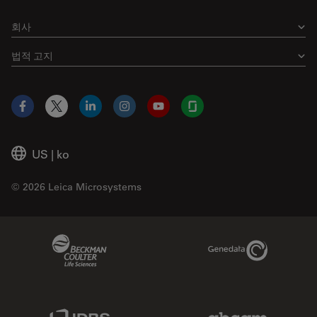
회사
법적 고지
Facebook
X
LinkedIn
Instagram
YouTube
Glassdoor
US
|
ko
© 2026 Leica Microsystems
Beckman Coulter Link
Genedata Link
IDBS Link
Abcam Limited