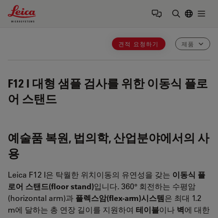
Leica Microsystems Logo
Togg
검색어 입력
견적 요청하기
제품
F12 I
대형 샘플 검사를 위한 이동식 플로
어 스탠드
예술품 복원, 법의학, 산업분야에서의 사
용
Leica F12 I은 탁월한 위치이동의 유연성을 갖는
이동식 플
로어 스탠드(floor stand)
입니다. 360° 회전하는 수평암
(horizontal arm)과
플렉스암(flex-arm)시스템
은 최대 1.2
m에 달하는 총 연장 길이를 지원하여
테이블
이나
벽
에 대한