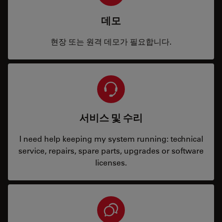
데모
현장 또는 원격 데모가 필요합니다.
서비스 및 수리
I need help keeping my system running: technical
service, repairs, spare parts, upgrades or software
licenses.