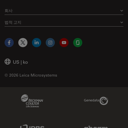
회사
법적 고지
Facebook
X
LinkedIn
Instagram
YouTube
Glassdoor
US
|
ko
© 2026 Leica Microsystems
Beckman Coulter Link
Genedata Link
IDBS Link
Abcam Limited