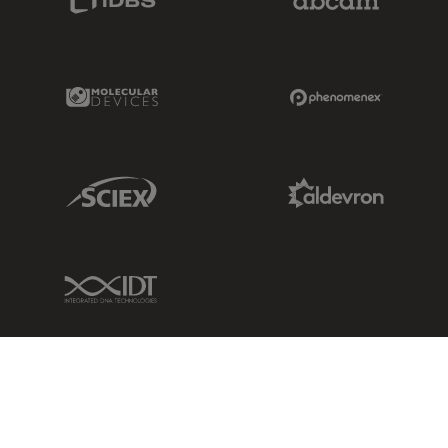
Molecular Devices Link
Phenomenex L
Sciex Link
Aldevron Link
IDT Link