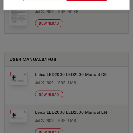
UKCA DoC LED2x00 A 2026-12-01
Jul 27, 2026
PDF, 251 KB
DOWNLOAD
USER MANUALS/IFUS
Leica LED2000 LED2500 Manual DE
Jul 27, 2026
PDF, 4 MB
DOWNLOAD
Leica LED2000 LED2500 Manual EN
Jul 27, 2026
PDF, 4 MB
DOWNLOAD