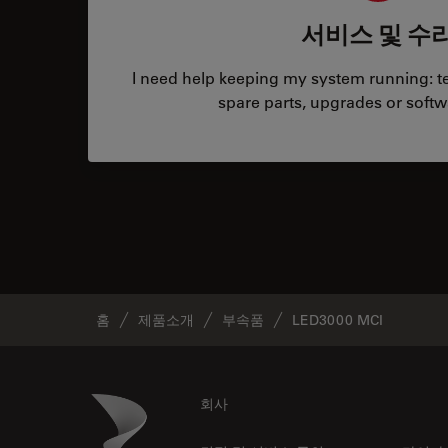
서비스 및 수
I need help keeping my system running: tec
spare parts, upgrades or softw
홈
제품소개
부속품
LED3000 MCI
Footer
Danaher Logo
회사