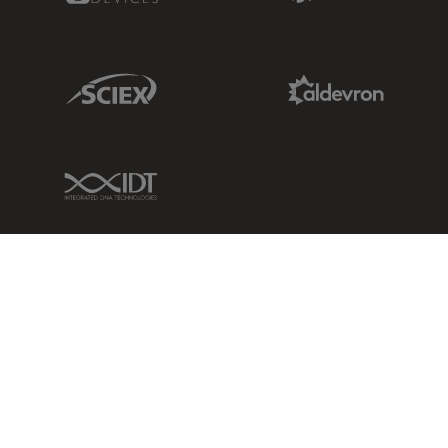
Sciex Link
Aldevron Link
IDT Link