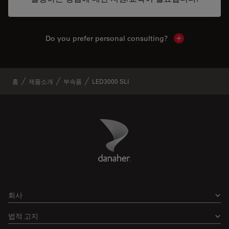
Do you prefer personal consulting?
Show local con
홈
제품소개
부속품
LED3000 SLI
Danaher Logo
Footer
회사
법적 고지