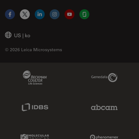
Facebook
X
LinkedIn
Instagram
YouTube
Glassdoor
US
|
ko
© 2026 Leica Microsystems
Beckman Coulter Link
Genedata Link
IDBS Link
Abcam Limited
Molecular Devices Link
Phenomenex L