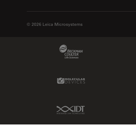
© 2026 Leica Microsystems
Beckman Coulter Link
Molecular Devices Link
IDT Link