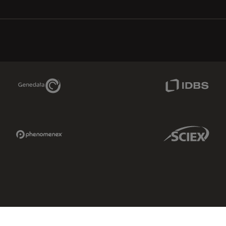
Genedata Link
IDBS Link
Phenomenex Link
Sciex Link