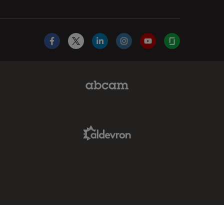
Facebook
X
LinkedIn
Instagram
YouTube
Glassdoor
Abcam Limited Link
Aldevron Link