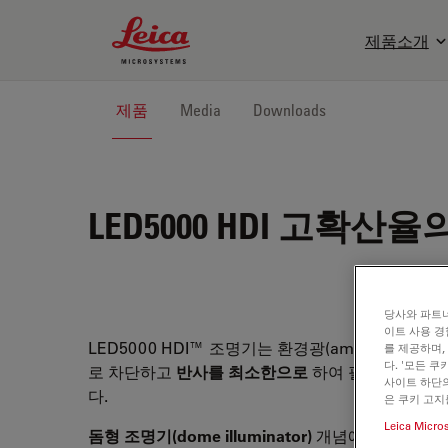
Leica Microsystems Logo
제품소개
제품
Media
Downloads
LED5000 HDI
고확산율의 
당사와 파트너
이트 사용 경
LED5000 HDI™ 조명기는 환경광(ambient light
를 제공하며,
다. '모든 
로 차단하고
반사를 최소한으로
하여 필요한 표면을
사이트 하단의
다.
은 쿠키 고지
Leica Micro
돔형 조명기(dome illuminator)
개념에 기반하여 