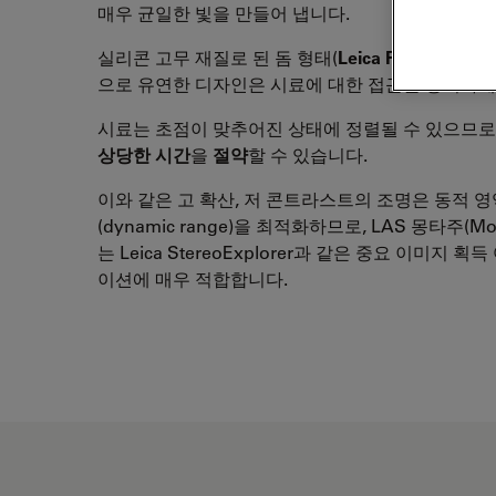
매우 균일한 빛을 만들어 냅니다.
™
실리콘 고무 재질로 된 돔 형태(
Leica FlexiDome
으로 유연한 디자인은 시료에 대한 접근을 용이하게
시료는 초점이 맞추어진 상태에 정렬될 수 있으므
상당한 시간
을
절약
할 수 있습니다.
이와 같은 고 확산, 저 콘트라스트의 조명은 동적 영
(dynamic range)을 최적화하므로, LAS 몽타주(Mon
는 Leica StereoExplorer과 같은 중요 이미지 획
이션에 매우 적합합니다.