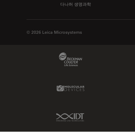
다나허 생명과학
© 2026 Leica Microsystems
Beckman Coulter Link
Molecular Devices Link
IDT Link