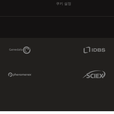
쿠키 설정
Genedata Link
IDBS Link
Phenomenex Link
Sciex Link